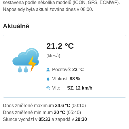
sestavena podle několika modelů (ICON, GFS, ECMWF).
Naposledy byla aktualizována dnes v 08:00.
Aktuálně
21.2 °C
(klesá)
Pocitově:
23 °C
Vlhkost:
88 %
Vítr:
SZ, 12 km/h
Dnes změřené maximum
24.6 °C
(00:10)
Dnes změřené minimum
20 °C
(05:40)
Slunce vychází v
05:33
a zapadá v
20:30