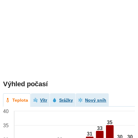
Výhled počasí
Teplota
Vítr
Srážky
Nový sníh
40
35
35
33
31
30
30