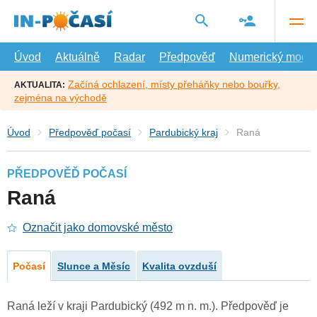
Přejít
na
hlavní
obsah
Úvod
Aktuálně
Radar
Předpověď
Numerický model
Začíná ochlazení, místy přeháňky nebo bouřky,
AKTUALITA:
zejména na východě
Úvod
Předpověď počasí
Pardubický kraj
Raná
PŘEDPOVĚĎ POČASÍ
Raná
Označit jako domovské město
Počasí
Slunce a Měsíc
Kvalita ovzduší
Raná leží v kraji Pardubický (492 m n. m.). Předpověď je