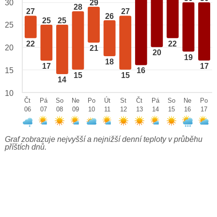
29
30
28
27
27
26
25
25
25
22
22
20
21
20
19
18
17
17
15
16
15
15
14
10
Čt
Pá
So
Ne
Po
Út
St
Čt
Pá
So
Ne
Po
06
07
08
09
10
11
12
13
14
15
16
17
Graf zobrazuje nejvyšší a nejnižší denní teploty v průběhu
příštích dnů.