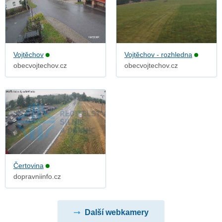
Vojtěchov
Vojtěchov - rozhledna
obecvojtechov.cz
obecvojtechov.cz
Čertovina
dopravniinfo.cz
Další webkamery