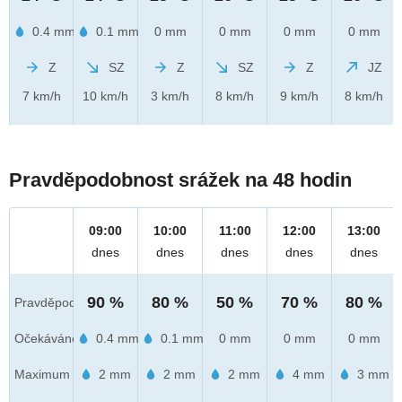
0.4 mm
0.1 mm
0 mm
0 mm
0 mm
0 mm
Z
SZ
Z
SZ
Z
JZ
7 km/h
10 km/h
3 km/h
8 km/h
9 km/h
8 km/h
Pravděpodobnost srážek na 48 hodin
09:00
10:00
11:00
12:00
13:00
dnes
dnes
dnes
dnes
dnes
90 %
80 %
50 %
70 %
80 %
Pravděpod.
Očekáváno
0.4 mm
0.1 mm
0 mm
0 mm
0 mm
Maximum
2 mm
2 mm
2 mm
4 mm
3 mm