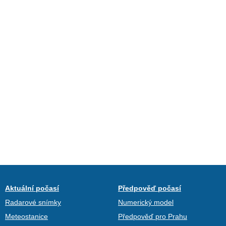
Aktuální počasí
Předpověď počasí
Radarové snímky
Numerický model
Meteostanice
Předpověď pro Prahu