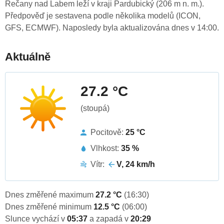
Řečany nad Labem leží v kraji Pardubický (206 m n. m.).
Předpověď je sestavena podle několika modelů (ICON,
GFS, ECMWF). Naposledy byla aktualizována dnes v 14:00.
Aktuálně
27.2 °C
(stoupá)
Pocitově:
25 °C
Vlhkost:
35 %
Vítr:
V, 24 km/h
Dnes změřené maximum
27.2 °C
(16:30)
Dnes změřené minimum
12.5 °C
(06:00)
Slunce vychází v
05:37
a zapadá v
20:29