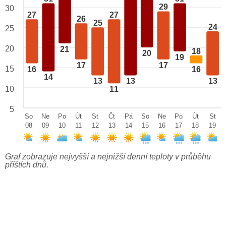
29
30
27
27
26
25
24
25
20
21
18
20
19
17
17
15
16
16
14
13
13
13
10
11
5
So
Ne
Po
Út
St
Čt
Pá
So
Ne
Po
Út
St
08
09
10
11
12
13
14
15
16
17
18
19
Graf zobrazuje nejvyšší a nejnižší denní teploty v průběhu
příštích dnů.