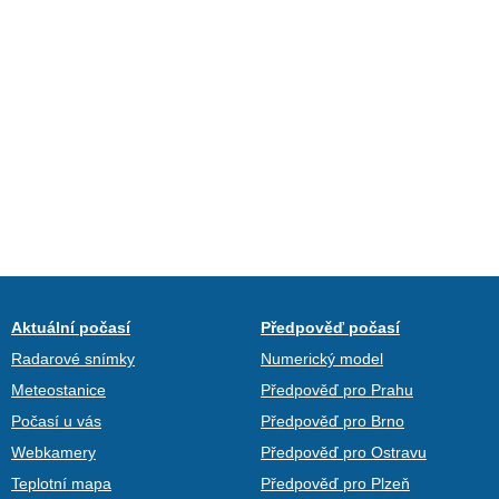
Aktuální počasí
Předpověď počasí
Radarové snímky
Numerický model
Meteostanice
Předpověď pro Prahu
Počasí u vás
Předpověď pro Brno
Webkamery
Předpověď pro Ostravu
Teplotní mapa
Předpověď pro Plzeň