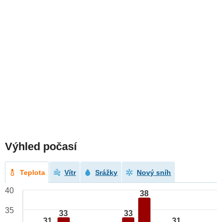
Výhled počasí
Teplota
Vítr
Srážky
Nový sníh
40
38
35
33
33
31
31