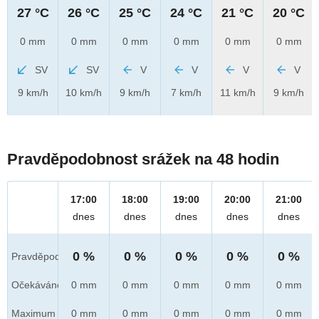
27 °C
26 °C
25 °C
24 °C
21 °C
20 °C
0 mm
0 mm
0 mm
0 mm
0 mm
0 mm
SV
SV
V
V
V
V
9 km/h
10 km/h
9 km/h
7 km/h
11 km/h
9 km/h
Pravděpodobnost srážek na 48 hodin
17:00
18:00
19:00
20:00
21:00
dnes
dnes
dnes
dnes
dnes
0 %
0 %
0 %
0 %
0 %
Pravděpod.
Očekáváno
0 mm
0 mm
0 mm
0 mm
0 mm
Maximum
0 mm
0 mm
0 mm
0 mm
0 mm