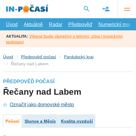
Přejít
na
hlavní
obsah
Úvod
Aktuálně
Radar
Předpověď
Numerický model
Víkend bude slunečný s letními, zítra i tropickými
AKTUALITA:
teplotami
Úvod
Předpověď počasí
Pardubický kraj
Řečany nad Labem
PŘEDPOVĚĎ POČASÍ
Řečany nad Labem
Označit jako domovské město
Počasí
Slunce a Měsíc
Kvalita ovzduší