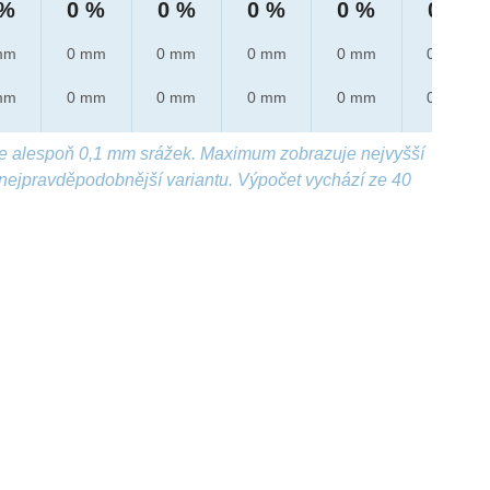
 %
0 %
0 %
0 %
0 %
0 %
mm
0 mm
0 mm
0 mm
0 mm
0 mm
mm
0 mm
0 mm
0 mm
0 mm
0 mm
e alespoň 0,1 mm srážek. Maximum zobrazuje nejvyšší
nejpravděpodobnější variantu. Výpočet vychází ze 40