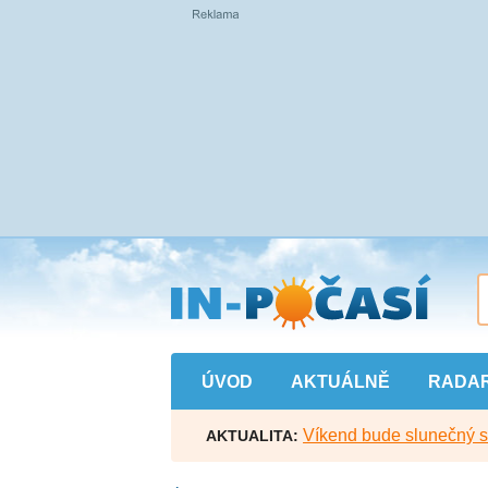
Přejít
na
hlavní
obsah
ÚVOD
AKTUÁLNĚ
RADA
Víkend bude slunečný s l
AKTUALITA: