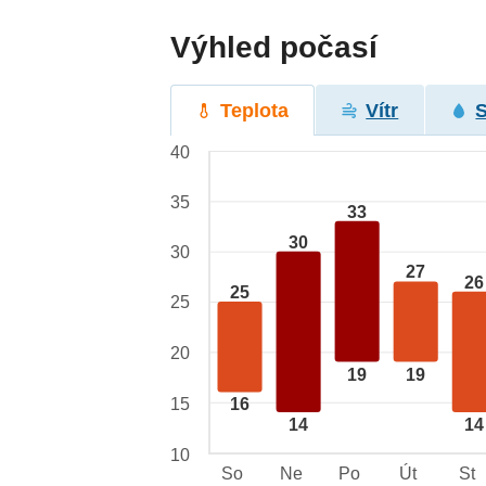
Výhled počasí
Teplota
Vítr
40
35
33
30
30
27
26
25
25
20
19
19
15
16
14
14
10
So
Ne
Po
Út
St