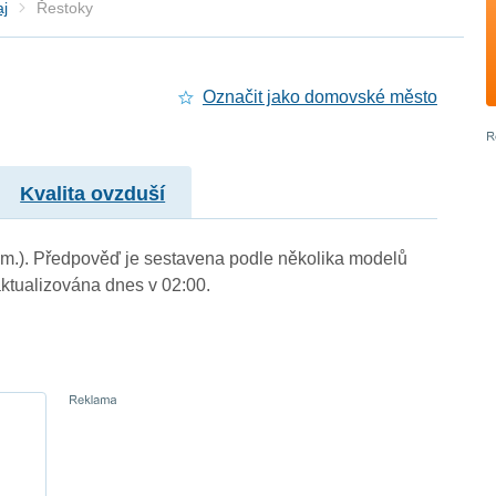
aj
Řestoky
Označit jako domovské město
Kvalita ovzduší
. m.). Předpověď je sestavena podle několika modelů
tualizována dnes v 02:00.