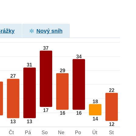
Srážky
Nový sníh
37
34
31
29
27
22
18
17
16
16
14
13
13
12
Čt
Pá
So
Ne
Po
Út
St