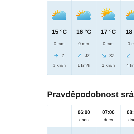
15 °C
16 °C
17 °C
18
0 mm
0 mm
0 mm
0 
Z
JZ
SZ
3 km/h
1 km/h
1 km/h
4 k
Pravděpodobnost srá
06:00
07:00
08
dnes
dnes
dn