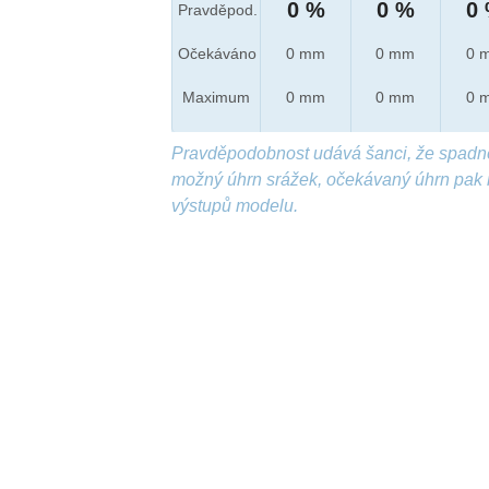
0 %
0 %
0
Pravděpod.
Očekáváno
0 mm
0 mm
0 
Maximum
0 mm
0 mm
0 
Pravděpodobnost udává šanci, že spadn
možný úhrn srážek, očekávaný úhrn pak 
výstupů modelu.