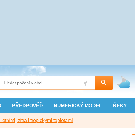
R
PŘEDPOVĚĎ
NUMERICKÝ
MODEL
ŘEKY
etními, zítra i tropickými teplotami