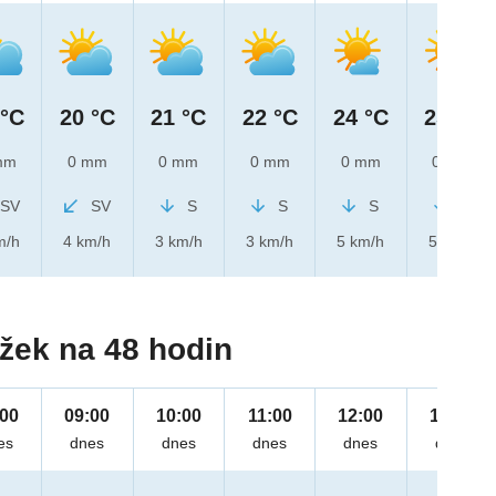
 °C
20 °C
21 °C
22 °C
24 °C
25 °C
mm
0 mm
0 mm
0 mm
0 mm
0 mm
SV
SV
S
S
S
S
m/h
4 km/h
3 km/h
3 km/h
5 km/h
5 km/h
žek na 48 hodin
:00
09:00
10:00
11:00
12:00
13:00
es
dnes
dnes
dnes
dnes
dnes