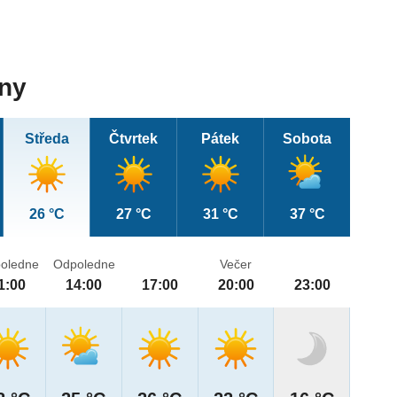
dny
Středa
Čtvrtek
Pátek
Sobota
26 °C
27 °C
31 °C
37 °C
oledne
Odpoledne
Večer
1:00
14:00
17:00
20:00
23:00