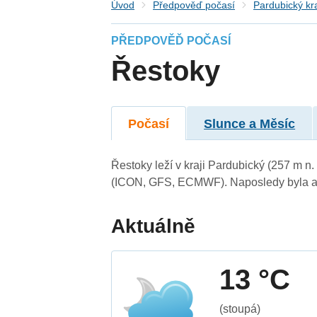
Úvod
Předpověď počasí
Pardubický kr
PŘEDPOVĚĎ POČASÍ
Řestoky
Počasí
Slunce a Měsíc
Řestoky leží v kraji Pardubický (257 m n
(ICON, GFS, ECMWF). Naposledy byla ak
Aktuálně
13 °C
(stoupá)