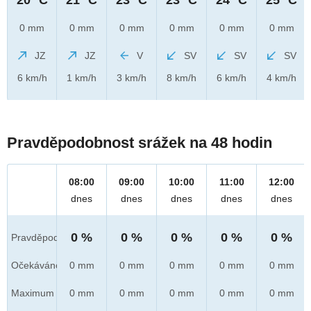
0 mm
0 mm
0 mm
0 mm
0 mm
0 mm
JZ
JZ
V
SV
SV
SV
6 km/h
1 km/h
3 km/h
8 km/h
6 km/h
4 km/h
Pravděpodobnost srážek na 48 hodin
08:00
09:00
10:00
11:00
12:00
dnes
dnes
dnes
dnes
dnes
0 %
0 %
0 %
0 %
0 %
Pravděpod.
Očekáváno
0 mm
0 mm
0 mm
0 mm
0 mm
Maximum
0 mm
0 mm
0 mm
0 mm
0 mm