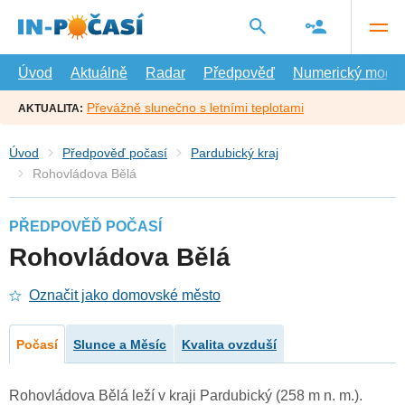
Přejít
na
hlavní
obsah
Úvod
Aktuálně
Radar
Předpověď
Numerický model
Převážně slunečno s letními teplotami
AKTUALITA:
Úvod
Předpověď počasí
Pardubický kraj
Rohovládova Bělá
PŘEDPOVĚĎ POČASÍ
Rohovládova Bělá
Označit jako domovské město
Počasí
Slunce a Měsíc
Kvalita ovzduší
Rohovládova Bělá leží v kraji Pardubický (258 m n. m.).