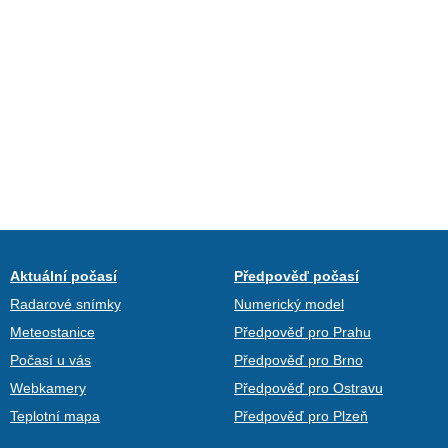
Aktuální počasí
Předpověď počasí
Radarové snímky
Numerický model
Meteostanice
Předpověď pro Prahu
Počasí u vás
Předpověď pro Brno
Webkamery
Předpověď pro Ostravu
Teplotní mapa
Předpověď pro Plzeň