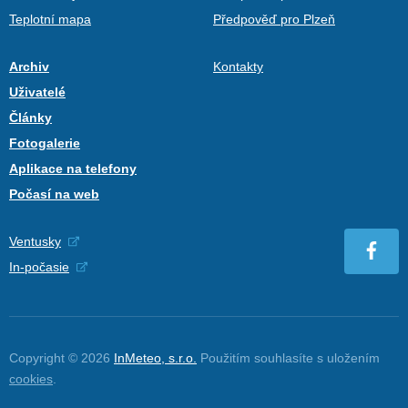
Teplotní mapa
Předpověď pro Plzeň
Archiv
Kontakty
Uživatelé
Články
Fotogalerie
Aplikace na telefony
Počasí na web
Ventusky
In-počasie
Copyright © 2026
InMeteo, s.r.o.
Použitím souhlasíte s uložením
cookies
.