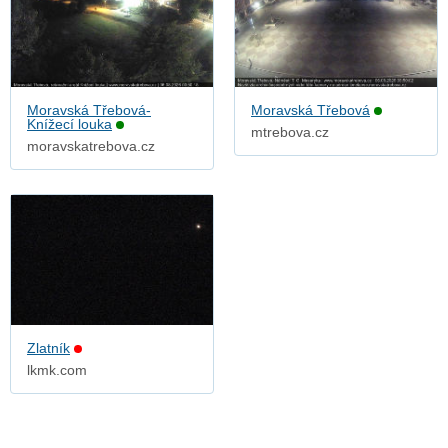
Moravská Třebová-
Moravská Třebová
Knížecí louka
mtrebova.cz
moravskatrebova.cz
Zlatník
lkmk.com