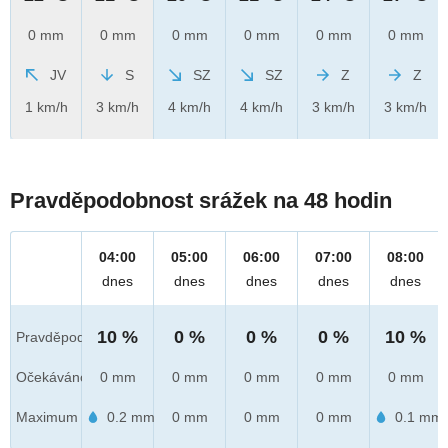
0 mm
0 mm
0 mm
0 mm
0 mm
0 mm
JV
S
SZ
SZ
Z
Z
1 km/h
3 km/h
4 km/h
4 km/h
3 km/h
3 km/h
Pravděpodobnost srážek na 48 hodin
04:00
05:00
06:00
07:00
08:00
dnes
dnes
dnes
dnes
dnes
10 %
0 %
0 %
0 %
10 %
Pravděpod.
Očekáváno
0 mm
0 mm
0 mm
0 mm
0 mm
Maximum
0.2 mm
0 mm
0 mm
0 mm
0.1 mm