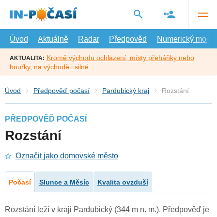
Přejít
na
hlavní
obsah
Úvod
Aktuálně
Radar
Předpověď
Numerický model
Kromě východu ochlazení, místy přeháňky nebo
AKTUALITA:
bouřky, na východě i silné
Úvod
Předpověď počasí
Pardubický kraj
Rozstání
PŘEDPOVĚĎ POČASÍ
Rozstání
Označit jako domovské město
Počasí
Slunce a Měsíc
Kvalita ovzduší
Rozstání leží v kraji Pardubický (344 m n. m.). Předpověď je