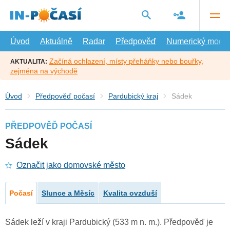
Přejít
na
hlavní
obsah
Úvod
Aktuálně
Radar
Předpověď
Numerický model
Začíná ochlazení, místy přeháňky nebo bouřky,
AKTUALITA:
zejména na východě
Úvod
Předpověď počasí
Pardubický kraj
Sádek
PŘEDPOVĚĎ POČASÍ
Sádek
Označit jako domovské město
Počasí
Slunce a Měsíc
Kvalita ovzduší
Sádek leží v kraji Pardubický (533 m n. m.). Předpověď je