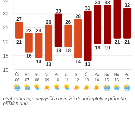
33
33
32
31
30
30
28
27
26
26
25
23
23
20
21
21
21
19
19
18
18
15
16
14
14
13
13
10
Čt
Pá
So
Ne
Po
Út
St
Čt
Pá
So
Ne
Po
06
07
08
09
10
11
12
13
14
15
16
17
Graf zobrazuje nejvyšší a nejnižší denní teploty v průběhu
příštích dnů.