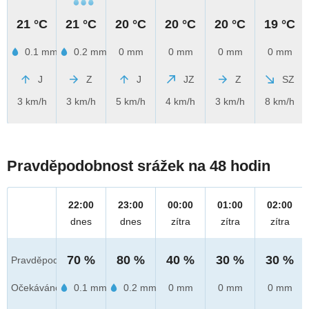
21 °C
21 °C
20 °C
20 °C
20 °C
19 °C
0.1 mm
0.2 mm
0 mm
0 mm
0 mm
0 mm
J
Z
J
JZ
Z
SZ
3 km/h
3 km/h
5 km/h
4 km/h
3 km/h
8 km/h
Pravděpodobnost srážek na 48 hodin
22:00
23:00
00:00
01:00
02:00
dnes
dnes
zítra
zítra
zítra
70 %
80 %
40 %
30 %
30 %
Pravděpod.
Očekáváno
0.1 mm
0.2 mm
0 mm
0 mm
0 mm