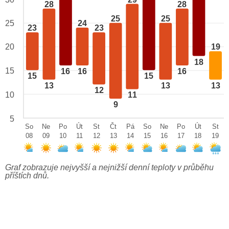
28
28
25
25
24
25
23
23
20
19
18
15
16
16
16
15
15
13
13
13
12
10
11
9
5
So
Ne
Po
Út
St
Čt
Pá
So
Ne
Po
Út
St
08
09
10
11
12
13
14
15
16
17
18
19
Graf zobrazuje nejvyšší a nejnižší denní teploty v průběhu
příštích dnů.