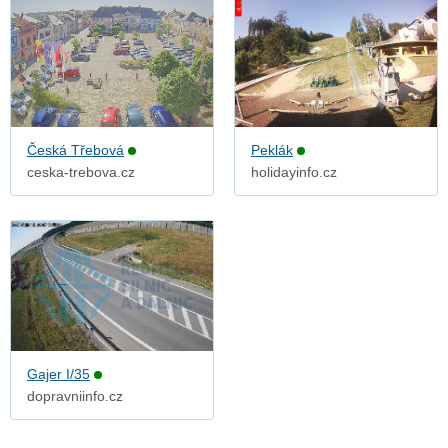
Česká Třebová
Peklák
ceska-trebova.cz
holidayinfo.cz
Gajer I/35
dopravniinfo.cz