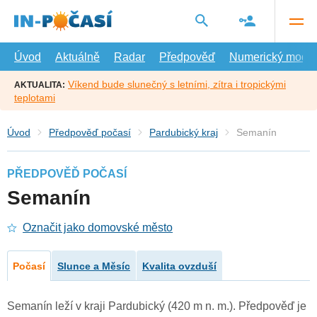
Přejít
na
hlavní
obsah
Úvod
Aktuálně
Radar
Předpověď
Numerický model
Víkend bude slunečný s letními, zítra i tropickými
AKTUALITA:
teplotami
Úvod
Předpověď počasí
Pardubický kraj
Semanín
PŘEDPOVĚĎ POČASÍ
Semanín
Označit jako domovské město
Počasí
Slunce a Měsíc
Kvalita ovzduší
Semanín leží v kraji Pardubický (420 m n. m.). Předpověď je