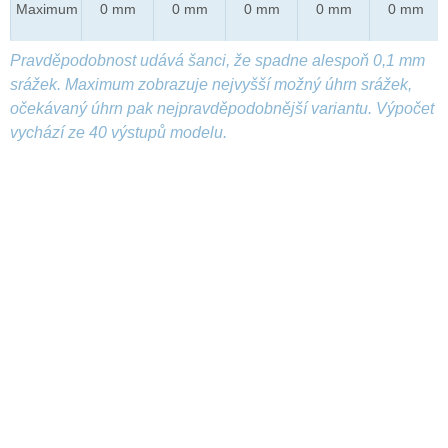
Maximum
0 mm
0 mm
0 mm
0 mm
0 mm
Pravděpodobnost udává šanci, že spadne alespoň 0,1 mm
srážek. Maximum zobrazuje nejvyšší možný úhrn srážek,
očekávaný úhrn pak nejpravděpodobnější variantu. Výpočet
vychází ze 40 výstupů modelu.