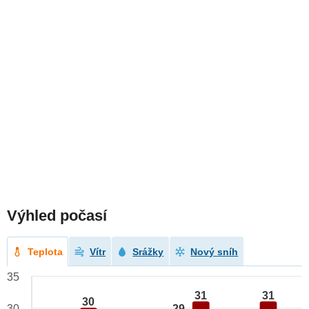
Výhled počasí
Teplota
Vítr
Srážky
Nový sníh
35
31
31
30
29
30