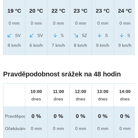
19 °C
20 °C
22 °C
23 °C
23 °C
24 °C
0 mm
0 mm
0 mm
0 mm
0 mm
0 mm
SV
SV
S
SZ
S
S
8 km/h
6 km/h
7 km/h
8 km/h
9 km/h
9 km/h
Pravděpodobnost srážek na 48 hodin
10:00
11:00
12:00
13:00
14:00
dnes
dnes
dnes
dnes
dnes
0 %
0 %
0 %
0 %
0 %
Pravděpod.
Očekáváno
0 mm
0 mm
0 mm
0 mm
0 mm