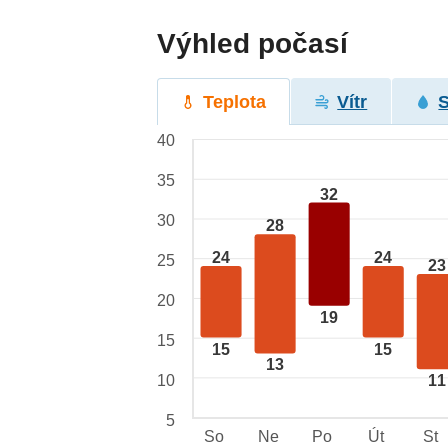
Výhled počasí
Teplota
Vítr
40
35
32
30
28
24
24
25
23
20
19
15
15
15
13
10
11
5
So
Ne
Po
Út
St