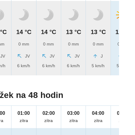
 °C
14 °C
14 °C
13 °C
13 °C
12 °C
mm
0 mm
0 mm
0 mm
0 mm
0 mm
JV
JV
JV
JV
J
J
m/h
6 km/h
6 km/h
6 km/h
5 km/h
5 km/h
žek na 48 hodin
:00
01:00
02:00
03:00
04:00
05:00
ra
zítra
zítra
zítra
zítra
zítra