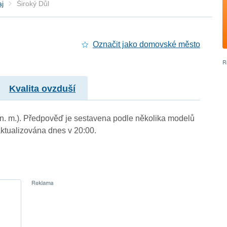
aj
Široký Důl
Označit jako domovské město
Kvalita ovzduší
m n. m.). Předpověď je sestavena podle několika modelů
tualizována dnes v 20:00.