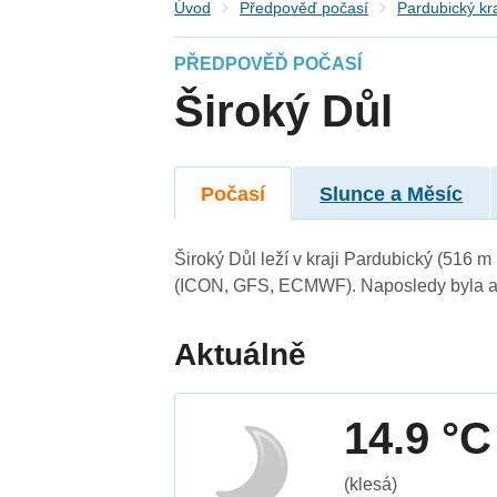
Úvod
Předpověď počasí
Pardubický kr
PŘEDPOVĚĎ POČASÍ
Široký Důl
Počasí
Slunce a Měsíc
Široký Důl leží v kraji Pardubický (516 
(ICON, GFS, ECMWF). Naposledy byla ak
Aktuálně
14.9 °C
(klesá)