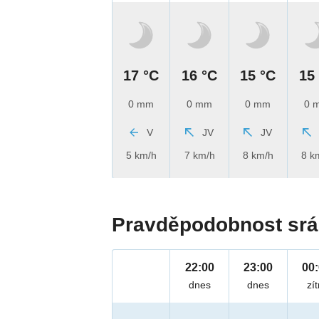
17 °C
16 °C
15 °C
15
0 mm
0 mm
0 mm
0 
V
JV
JV
5 km/h
7 km/h
8 km/h
8 k
Pravděpodobnost srá
22:00
23:00
00
dnes
dnes
zít