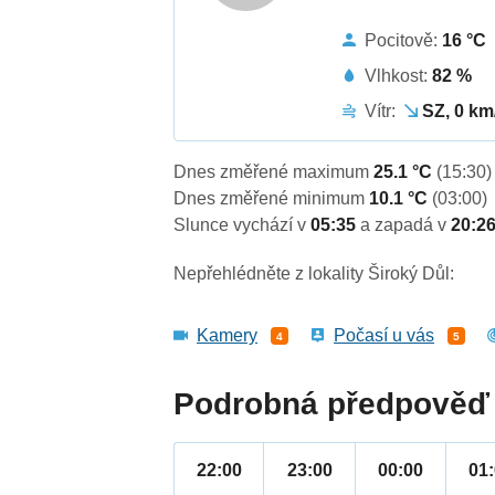
Pocitově:
16 °C
Vlhkost:
82 %
Vítr:
SZ, 0 km
Dnes změřené maximum
25.1 °C
(15:30)
Dnes změřené minimum
10.1 °C
(03:00)
Slunce vychází v
05:35
a zapadá v
20:2
Nepřehlédněte z lokality Široký Důl:
Kamery
Počasí u vás
4
5
Podrobná předpověď 
22:00
23:00
00:00
01