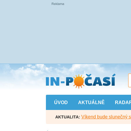
Přejít
na
hlavní
obsah
ÚVOD
AKTUÁLNĚ
RADA
Víkend bude slunečný s l
AKTUALITA: