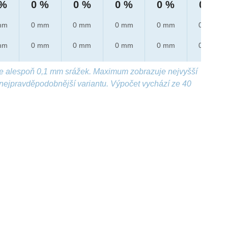
 %
0 %
0 %
0 %
0 %
0 %
mm
0 mm
0 mm
0 mm
0 mm
0 mm
mm
0 mm
0 mm
0 mm
0 mm
0 mm
e alespoň 0,1 mm srážek. Maximum zobrazuje nejvyšší
nejpravděpodobnější variantu. Výpočet vychází ze 40