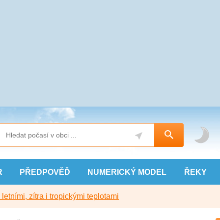
R
PŘEDPOVĚĎ
NUMERICKÝ
MODEL
ŘEKY
etními, zítra i tropickými teplotami