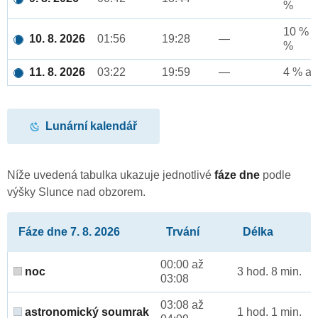
%
10 % a
10. 8. 2026
01:56
19:28
—
%
11. 8. 2026
03:22
19:59
—
4 % až
Lunární kalendář
Níže uvedená tabulka ukazuje jednotlivé
fáze dne
podle
výšky Slunce nad obzorem.
Fáze dne 7. 8. 2026
Trvání
Délka
00:00 až
noc
3 hod. 8 min.
03:08
03:08 až
astronomický soumrak
1 hod. 1 min.