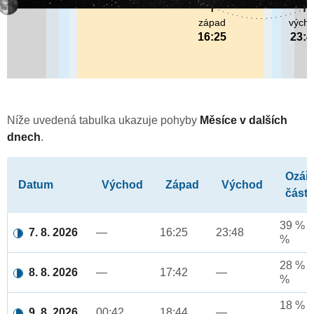
západ
vých
16:25
23:4
Níže uvedená tabulka ukazuje pohyby
Měsíce v dalších
dnech
.
Ozář
Datum
Východ
Západ
Východ
část
39 % a
7. 8. 2026
—
16:25
23:48
%
28 % a
8. 8. 2026
—
17:42
—
%
18 % a
9. 8. 2026
00:42
18:44
—