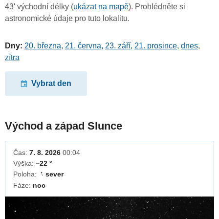
43' východní délky (
ukázat na mapě
). Prohlédněte si
astronomické údaje pro tuto lokalitu.
Dny:
20. března
,
21. června
,
23. září
,
21. prosince
,
dnes
,
zítra
Vybrat den
Východ a západ Slunce
Čas:
7. 8. 2026
00:04
Výška:
−22 °
Poloha:
sever
↓
Fáze:
noc