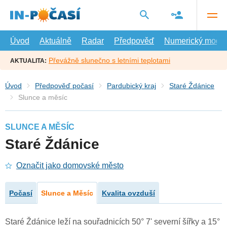
Přejít
na
hlavní
obsah
Úvod
Aktuálně
Radar
Předpověď
Numerický model
Převážně slunečno s letními teplotami
AKTUALITA:
Úvod
Předpověď počasí
Pardubický kraj
Staré Ždánice
Slunce a měsíc
SLUNCE A MĚSÍC
Staré Ždánice
Označit jako domovské město
Počasí
Slunce a Měsíc
Kvalita ovzduší
Staré Ždánice leží na souřadnicích 50° 7' severní šířky a 15°