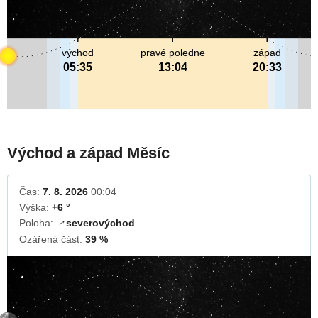
východ
pravé poledne
západ
05:35
13:04
20:33
Východ a západ Měsíc
Čas:
7. 8. 2026
00:04
Výška:
+6 °
Poloha:
severovýchod
↓
Ozářená část:
39 %