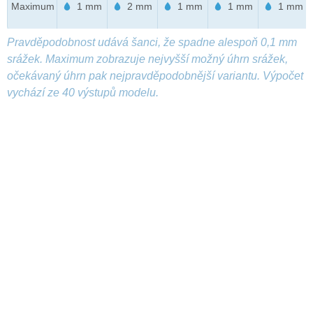
Maximum
1 mm
2 mm
1 mm
1 mm
1 mm
Pravděpodobnost udává šanci, že spadne alespoň 0,1 mm
srážek. Maximum zobrazuje nejvyšší možný úhrn srážek,
očekávaný úhrn pak nejpravděpodobnější variantu. Výpočet
vychází ze 40 výstupů modelu.