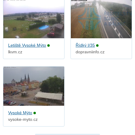
Letiště Vysoké Mýto
Řídký I/35
lkvm.cz
dopravniinfo.cz
Vysoké Mýto
vysoke-myto.cz