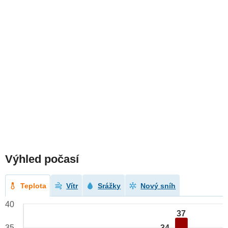
Výhled počasí
Teplota
Vítr
Srážky
Nový sníh
40
37
34
35