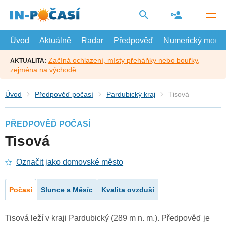
Přejít
na
hlavní
obsah
Úvod
Aktuálně
Radar
Předpověď
Numerický model
Začíná ochlazení, místy přeháňky nebo bouřky,
AKTUALITA:
zejména na východě
Úvod
Předpověď počasí
Pardubický kraj
Tisová
PŘEDPOVĚĎ POČASÍ
Tisová
Označit jako domovské město
Počasí
Slunce a Měsíc
Kvalita ovzduší
Tisová leží v kraji Pardubický (289 m n. m.). Předpověď je