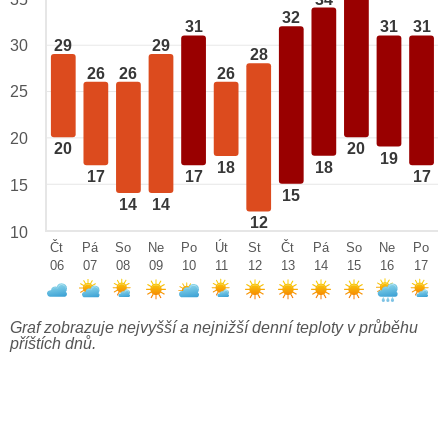
32
31
31
31
29
29
30
28
26
26
26
25
20
20
20
19
18
18
17
17
17
15
15
14
14
12
10
Čt
Pá
So
Ne
Po
Út
St
Čt
Pá
So
Ne
Po
06
07
08
09
10
11
12
13
14
15
16
17
Graf zobrazuje nejvyšší a nejnižší denní teploty v průběhu
příštích dnů.