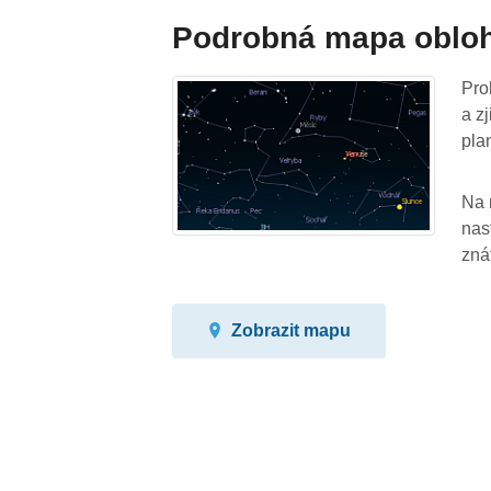
Podrobná mapa oblo
Pro
a z
pla
Na 
nas
zná
Zobrazit mapu