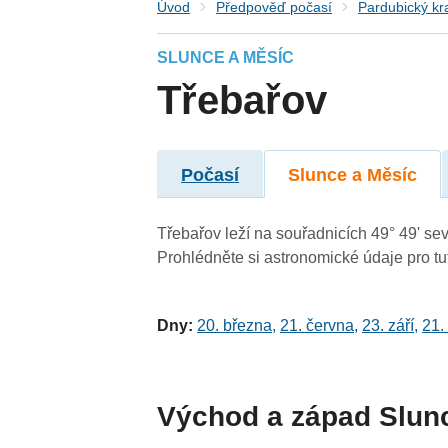
Úvod
Předpověď počasí
Pardubický kr
SLUNCE A MĚSÍC
Třebařov
Počasí
Slunce a Měsíc
Třebařov leží na souřadnicích 49° 49' sev
Prohlédněte si astronomické údaje pro tut
Dny:
20. března
,
21. června
,
23. září
,
21.
Východ a západ Slun