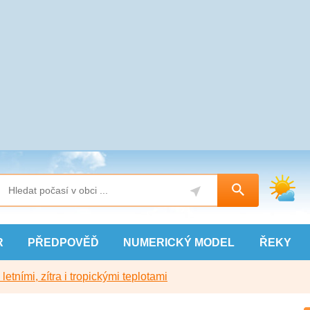
R
PŘEDPOVĚĎ
NUMERICKÝ
MODEL
ŘEKY
etními, zítra i tropickými teplotami