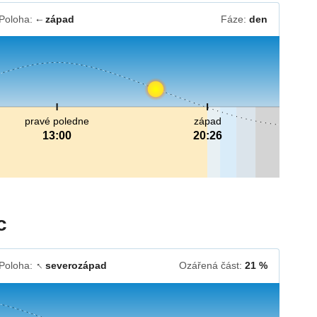
Poloha:
západ
Fáze:
den
↓
pravé poledne
západ
13:00
20:26
c
Poloha:
severozápad
Ozářená část:
21 %
↓