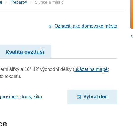
aj
Třebařov
Slunce a měsíc
Označit jako domovské město
Kvalita ovzduší
erní šířky a 16° 42' východní délky (
ukázat na mapě
).
o lokalitu.
 prosince
,
dnes
,
zítra
Vybrat den
ce