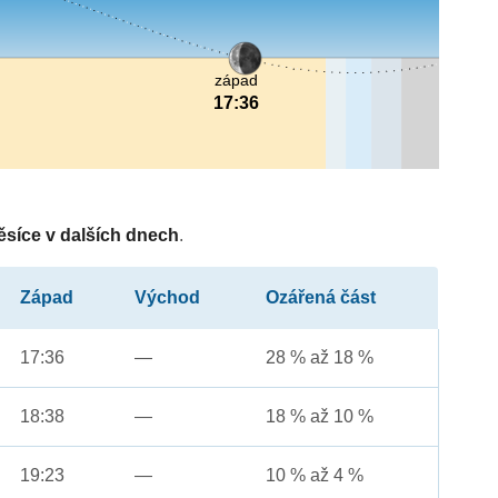
západ
17:36
ěsíce v dalších dnech
.
Západ
Východ
Ozářená část
17:36
—
28 % až 18 %
18:38
—
18 % až 10 %
19:23
—
10 % až 4 %