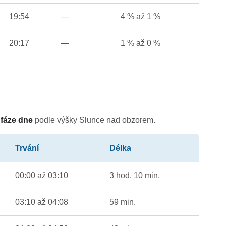
19:54
—
4 % až 1 %
20:17
—
1 % až 0 %
é
fáze dne
podle výšky Slunce nad obzorem.
Trvání
Délka
00:00 až 03:10
3 hod. 10 min.
03:10 až 04:08
59 min.