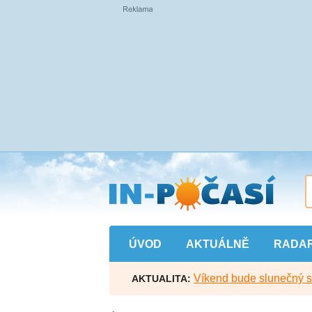
Přejít
na
hlavní
obsah
ÚVOD
AKTUÁLNĚ
RADA
Víkend bude slunečný s l
AKTUALITA: