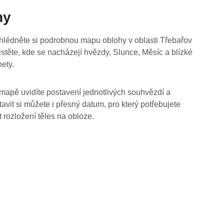
hy
hlédněte si podrobnou mapu oblohy v oblasti Třebařov
jistěte, kde se nacházejí hvězdy, Slunce, Měsíc a blízké
nety.
mapě uvidíte postavení jednotlivých souhvězdí a
tavit si můžete i přesný datum, pro který potřebujete
t rozložení těles na obloze.