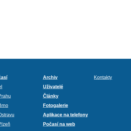
así
Archiv
Kontakty
l
Uživatelé
Prahu
Články
Brno
Fotogalerie
Ostravu
Aplikace na telefony
Plzeň
Počasí na web