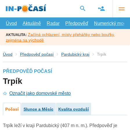
Přejít
na
hlavní
obsah
Úvod
Aktuálně
Radar
Předpověď
Numerický model
Začíná ochlazení, místy přeháňky nebo bouřky,
AKTUALITA:
zejména na východě
Úvod
Předpověď počasí
Pardubický kraj
Trpík
PŘEDPOVĚĎ POČASÍ
Trpík
Označit jako domovské město
Počasí
Slunce a Měsíc
Kvalita ovzduší
Trpík leží v kraji Pardubický (407 m n. m.). Předpověď je