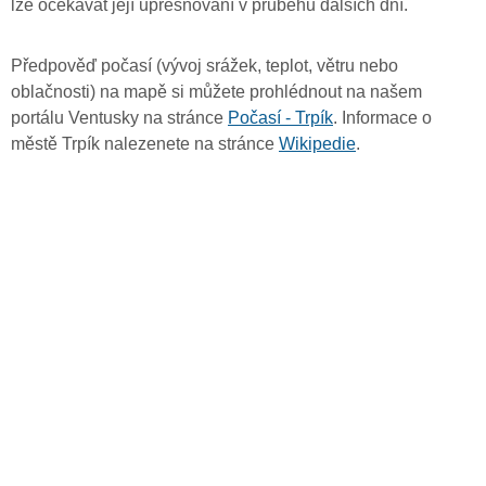
lze očekávat její upřesňování v průběhu dalších dní.
Předpověď počasí (vývoj srážek, teplot, větru nebo
oblačnosti) na mapě si můžete prohlédnout na našem
portálu Ventusky na stránce
Počasí - Trpík
. Informace o
městě Trpík nalezenete na stránce
Wikipedie
.