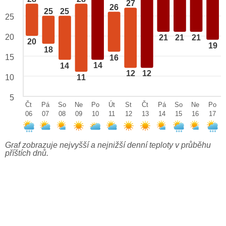
27
26
25
25
25
20
21
21
21
20
19
18
15
16
14
14
12
12
10
11
5
Čt
Pá
So
Ne
Po
Út
St
Čt
Pá
So
Ne
Po
06
07
08
09
10
11
12
13
14
15
16
17
Graf zobrazuje nejvyšší a nejnižší denní teploty v průběhu
příštích dnů.