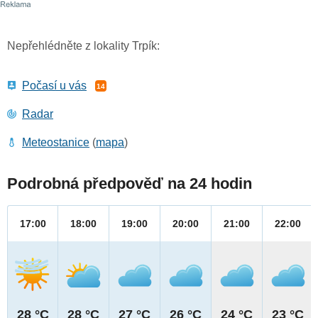
Nepřehlédněte z lokality Trpík:
Počasí u vás
14
Radar
Meteostanice
(
mapa
)
Podrobná předpověď na 24 hodin
17:00
18:00
19:00
20:00
21:00
22:00
28 °C
28 °C
27 °C
26 °C
24 °C
23 °C