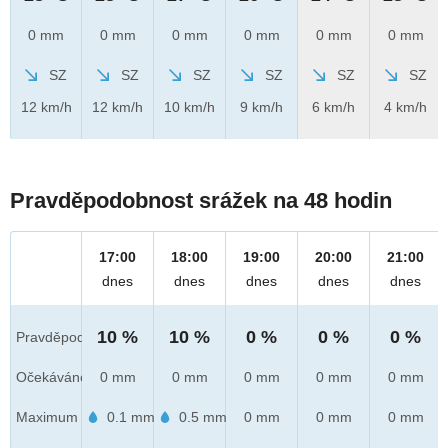
0 mm
0 mm
0 mm
0 mm
0 mm
0 mm
SZ
SZ
SZ
SZ
SZ
SZ
12 km/h
12 km/h
10 km/h
9 km/h
6 km/h
4 km/h
Pravděpodobnost srážek na 48 hodin
17:00
18:00
19:00
20:00
21:00
dnes
dnes
dnes
dnes
dnes
10 %
10 %
0 %
0 %
0 %
Pravděpod.
Očekáváno
0 mm
0 mm
0 mm
0 mm
0 mm
Maximum
0.1 mm
0.5 mm
0 mm
0 mm
0 mm