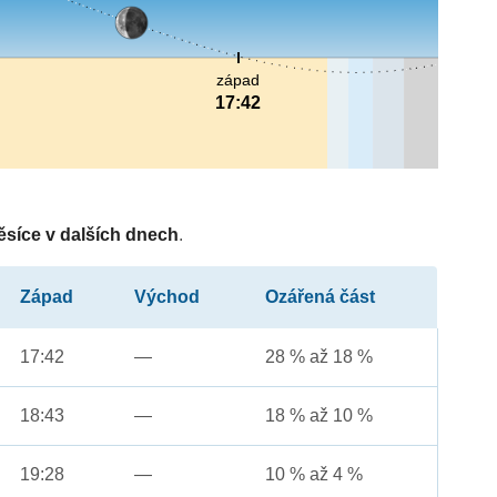
západ
17:42
ěsíce v dalších dnech
.
Západ
Východ
Ozářená část
17:42
—
28 % až 18 %
18:43
—
18 % až 10 %
19:28
—
10 % až 4 %