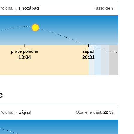
Poloha:
jihozápad
Fáze:
den
↓
pravé poledne
západ
13:04
20:31
c
Poloha:
západ
Ozářená část:
22 %
↓