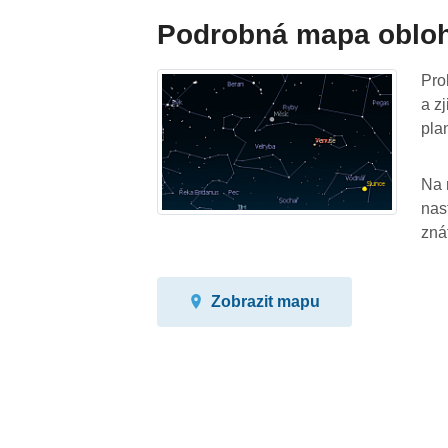
Podrobná mapa oblo
Pro
a z
pla
Na 
nas
zná
Zobrazit mapu