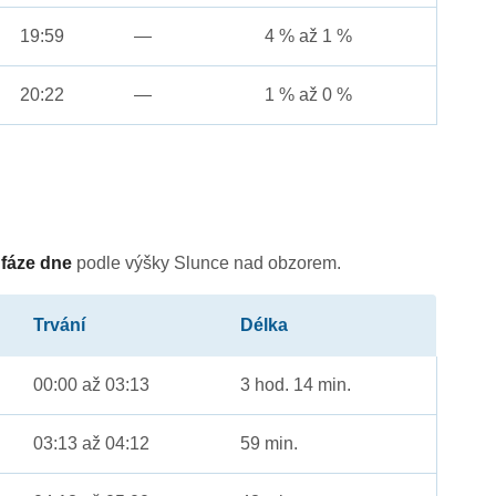
19:59
—
4 % až 1 %
20:22
—
1 % až 0 %
é
fáze dne
podle výšky Slunce nad obzorem.
Trvání
Délka
00:00 až 03:13
3 hod. 14 min.
03:13 až 04:12
59 min.