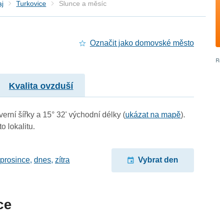
aj
Turkovice
Slunce a měsíc
Označit jako domovské město
Kvalita ovzduší
erní šířky a 15° 32' východní délky (
ukázat na mapě
).
o lokalitu.
 prosince
,
dnes
,
zítra
Vybrat den
ce