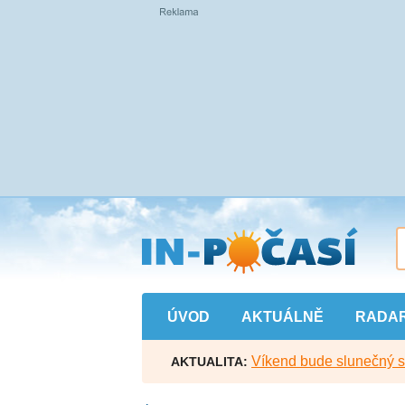
Přejít
na
hlavní
obsah
ÚVOD
AKTUÁLNĚ
RADA
Víkend bude slunečný s l
AKTUALITA: