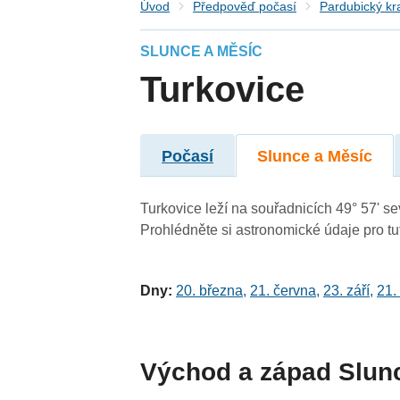
Úvod
Předpověď počasí
Pardubický kr
SLUNCE A MĚSÍC
Turkovice
Počasí
Slunce a Měsíc
Turkovice leží na souřadnicích 49° 57' sev
Prohlédněte si astronomické údaje pro tut
Dny:
20. března
,
21. června
,
23. září
,
21.
Východ a západ Slun