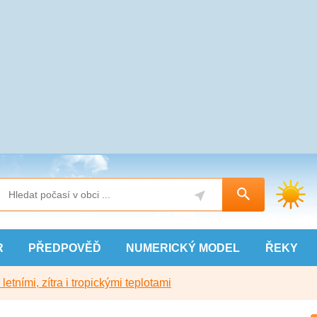
R
PŘEDPOVĚĎ
NUMERICKÝ
MODEL
ŘEKY
etními, zítra i tropickými teplotami