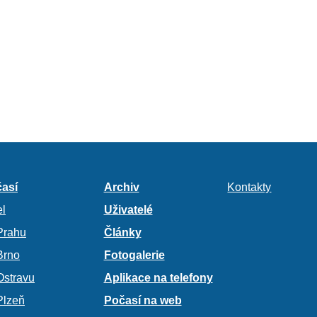
así
Archiv
Kontakty
l
Uživatelé
Prahu
Články
Brno
Fotogalerie
Ostravu
Aplikace na telefony
Plzeň
Počasí na web