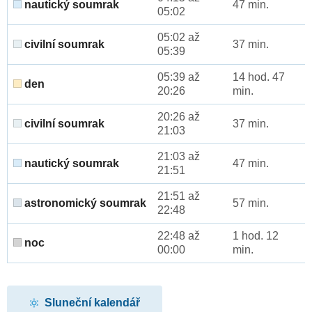
nautický soumrak
47 min.
05:02
05:02 až
civilní soumrak
37 min.
05:39
05:39 až
14 hod. 47
den
20:26
min.
20:26 až
civilní soumrak
37 min.
21:03
21:03 až
nautický soumrak
47 min.
21:51
21:51 až
astronomický soumrak
57 min.
22:48
22:48 až
1 hod. 12
noc
00:00
min.
Sluneční kalendář