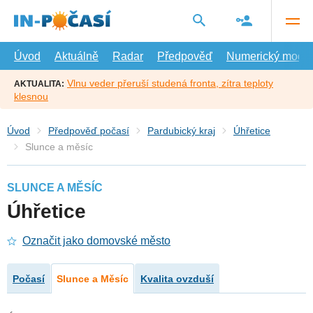
Přejít
na
hlavní
obsah
Úvod
Aktuálně
Radar
Předpověď
Numerický model
Vlnu veder přeruší studená fronta, zítra teploty
AKTUALITA:
klesnou
Úvod
Předpověď počasí
Pardubický kraj
Úhřetice
Slunce a měsíc
SLUNCE A MĚSÍC
Úhřetice
Označit jako domovské město
Počasí
Slunce a Měsíc
Kvalita ovzduší