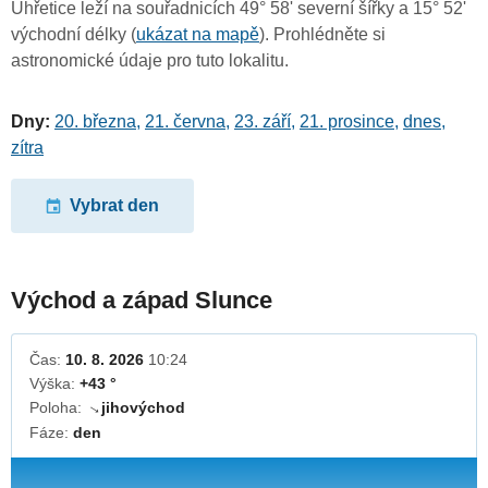
Úhřetice leží na souřadnicích 49° 58' severní šířky a 15° 52'
východní délky (
ukázat na mapě
). Prohlédněte si
astronomické údaje pro tuto lokalitu.
Dny:
20. března
,
21. června
,
23. září
,
21. prosince
,
dnes
,
zítra
Vybrat den
Východ a západ Slunce
Čas:
10. 8. 2026
10:24
Výška:
+43 °
Poloha:
jihovýchod
↓
Fáze:
den