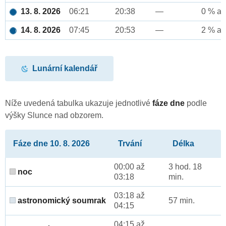
13. 8. 2026
06:21
20:38
—
0 % až
14. 8. 2026
07:45
20:53
—
2 % až
Lunární kalendář
Níže uvedená tabulka ukazuje jednotlivé
fáze dne
podle
výšky Slunce nad obzorem.
Fáze dne 10. 8. 2026
Trvání
Délka
00:00 až
3 hod. 18
noc
03:18
min.
03:18 až
astronomický soumrak
57 min.
04:15
04:15 až