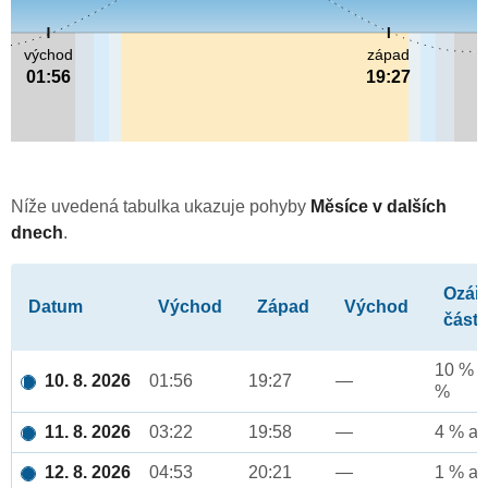
východ
západ
01:56
19:27
Níže uvedená tabulka ukazuje pohyby
Měsíce v dalších
dnech
.
Ozář
Datum
Východ
Západ
Východ
část
10 % a
10. 8. 2026
01:56
19:27
—
%
11. 8. 2026
03:22
19:58
—
4 % až
12. 8. 2026
04:53
20:21
—
1 % až