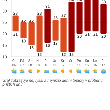
33
31
30
28
28
27
26
25
25
25
20
21
21
21
20
20
18
17
15
16
15
12
12
12
10
Čt
Pá
So
Ne
Po
Út
St
Čt
Pá
So
Ne
Po
06
07
08
09
10
11
12
13
14
15
16
17
Graf zobrazuje nejvyšší a nejnižší denní teploty v průběhu
příštích dnů.