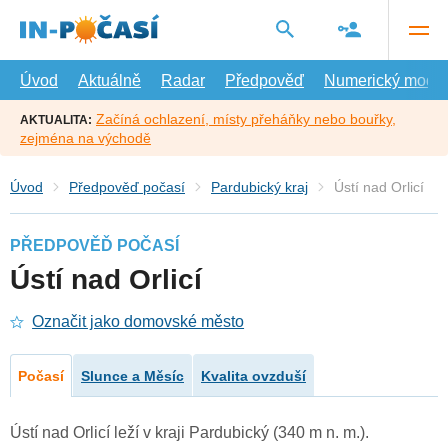
Přejít
na
hlavní
obsah
Úvod
Aktuálně
Radar
Předpověď
Numerický model
Začíná ochlazení, místy přeháňky nebo bouřky,
AKTUALITA:
zejména na východě
Úvod
Předpověď počasí
Pardubický kraj
Ústí nad Orlicí
PŘEDPOVĚĎ POČASÍ
Ústí nad Orlicí
Označit jako domovské město
Počasí
Slunce a Měsíc
Kvalita ovzduší
Ústí nad Orlicí leží v kraji Pardubický (340 m n. m.).