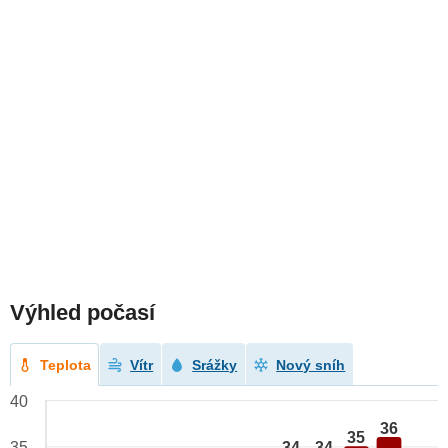
Výhled počasí
Teplota
Vítr
Srážky
Nový sníh
40
36
35
34
34
35