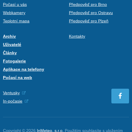
Počasí u vás
Předpověď pro Brno
Webkamery
Předpověď pro Ostravu
Teplotní mapa
Předpověď pro Plzeň
Archiv
Kontakty
Uživatelé
Články
Fotogalerie
Aplikace na telefony
Počasí na web
Ventusky
In-počasie
Copyright © 2026
InMeteo, s.r.o.
Použitím souhlasíte s uložením