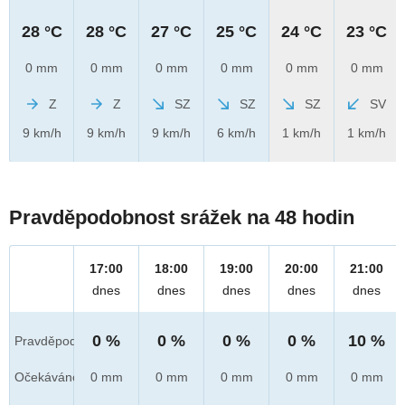
28 °C
28 °C
27 °C
25 °C
24 °C
23 °C
0 mm
0 mm
0 mm
0 mm
0 mm
0 mm
Z
Z
SZ
SZ
SZ
SV
9 km/h
9 km/h
9 km/h
6 km/h
1 km/h
1 km/h
Pravděpodobnost srážek na 48 hodin
17:00
18:00
19:00
20:00
21:00
dnes
dnes
dnes
dnes
dnes
0 %
0 %
0 %
0 %
10 %
Pravděpod.
Očekáváno
0 mm
0 mm
0 mm
0 mm
0 mm