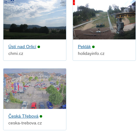
Ústí nad Orlicí
Peklák
chmi.cz
holidayinfo.cz
Česká Třebová
ceska-trebova.cz