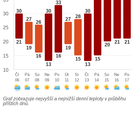
33
30
30
30
30
28
27
27
26
25
20
21
21
21
20
19
19
15
16
16
15
15
13
13
10
Čt
Pá
So
Ne
Po
Út
St
Čt
Pá
So
Ne
Po
06
07
08
09
10
11
12
13
14
15
16
17
Graf zobrazuje nejvyšší a nejnižší denní teploty v průběhu
příštích dnů.