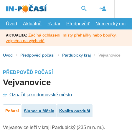
Přejít
na
hlavní
obsah
Úvod
Aktuálně
Radar
Předpověď
Numerický model
Začíná ochlazení, místy přeháňky nebo bouřky,
AKTUALITA:
zejména na východě
Úvod
Předpověď počasí
Pardubický kraj
Vejvanovice
PŘEDPOVĚĎ POČASÍ
Vejvanovice
Označit jako domovské město
Počasí
Slunce a Měsíc
Kvalita ovzduší
Vejvanovice leží v kraji Pardubický (235 m n. m.).