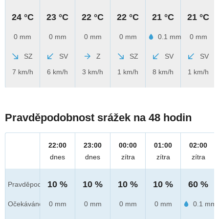
24 °C
23 °C
22 °C
22 °C
21 °C
21 °C
0 mm
0 mm
0 mm
0 mm
0.1 mm
0 mm
SZ
SV
Z
SZ
SV
SV
7 km/h
6 km/h
3 km/h
1 km/h
8 km/h
1 km/h
Pravděpodobnost srážek na 48 hodin
22:00
23:00
00:00
01:00
02:00
dnes
dnes
zítra
zítra
zítra
10 %
10 %
10 %
10 %
60 %
Pravděpod.
Očekáváno
0 mm
0 mm
0 mm
0 mm
0.1 mm