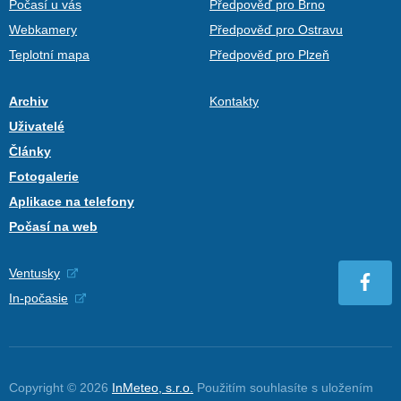
Počasí u vás
Předpověď pro Brno
Webkamery
Předpověď pro Ostravu
Teplotní mapa
Předpověď pro Plzeň
Archiv
Kontakty
Uživatelé
Články
Fotogalerie
Aplikace na telefony
Počasí na web
Ventusky
In-počasie
Copyright © 2026
InMeteo, s.r.o.
Použitím souhlasíte s uložením