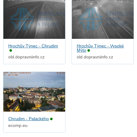
Hrochův Týnec - Chrudim
Hrochův Týnec - Vysoké
Mýto
old.dopravniinfo.cz
old.dopravniinfo.cz
Chrudim - Palackého
ecomp.eu