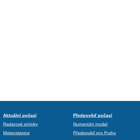
Aktuální počasí
Předpověď počasí
Radarové snímky
Numerický model
Meteostanice
Předpověď pro Prahu