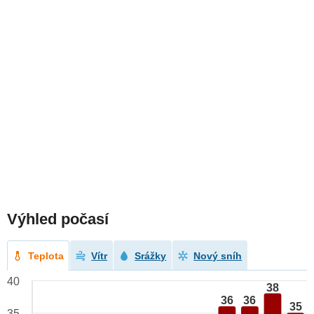
Výhled počasí
Teplota
Vítr
Srážky
Nový sníh
40
38
36
36
35
35