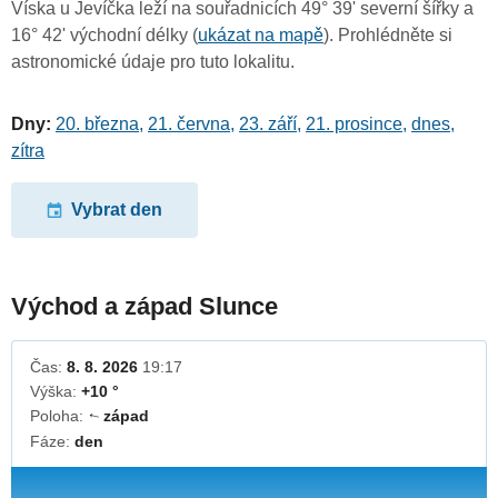
Víska u Jevíčka leží na souřadnicích 49° 39' severní šířky a
16° 42' východní délky (
ukázat na mapě
). Prohlédněte si
astronomické údaje pro tuto lokalitu.
Dny:
20. března
,
21. června
,
23. září
,
21. prosince
,
dnes
,
zítra
Vybrat den
Východ a západ Slunce
Čas:
8. 8. 2026
19:17
Výška:
+10 °
Poloha:
západ
↓
Fáze:
den