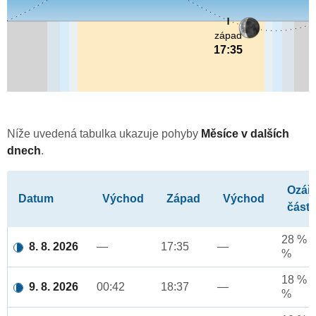
západ
17:35
Níže uvedená tabulka ukazuje pohyby
Měsíce v dalších
dnech
.
Ozář
Datum
Východ
Západ
Východ
část
28 % a
8. 8. 2026
—
17:35
—
%
18 % a
9. 8. 2026
00:42
18:37
—
%