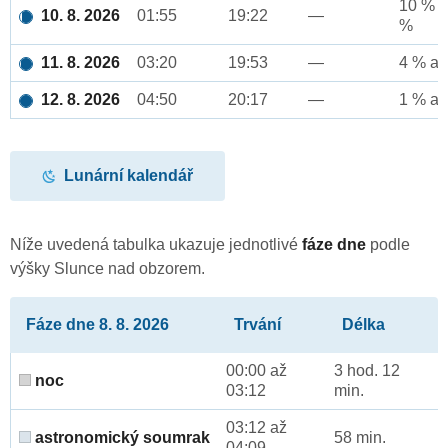
10 % a
10. 8. 2026
01:55
19:22
—
%
11. 8. 2026
03:20
19:53
—
4 % až
12. 8. 2026
04:50
20:17
—
1 % až
Lunární kalendář
Níže uvedená tabulka ukazuje jednotlivé
fáze dne
podle
výšky Slunce nad obzorem.
Fáze dne 8. 8. 2026
Trvání
Délka
00:00 až
3 hod. 12
noc
03:12
min.
03:12 až
astronomický soumrak
58 min.
04:09