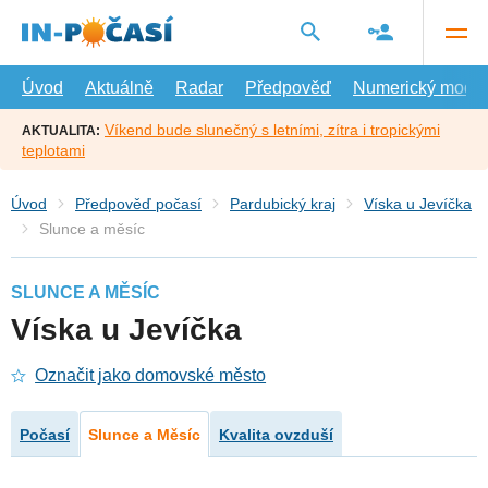
Přejít
na
hlavní
obsah
Úvod
Aktuálně
Radar
Předpověď
Numerický model
Víkend bude slunečný s letními, zítra i tropickými
AKTUALITA:
teplotami
Úvod
Předpověď počasí
Pardubický kraj
Víska u Jevíčka
Slunce a měsíc
SLUNCE A MĚSÍC
Víska u Jevíčka
Označit jako domovské město
Počasí
Slunce a Měsíc
Kvalita ovzduší