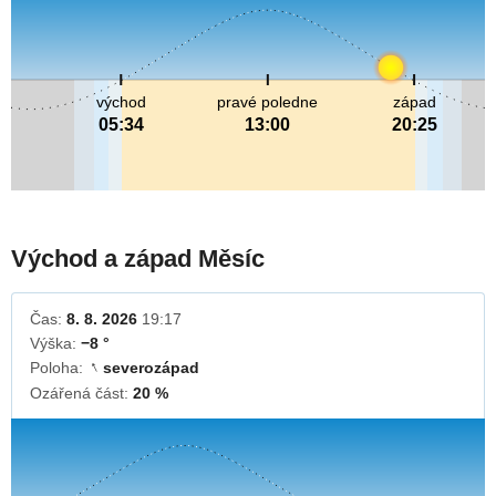
východ
pravé poledne
západ
05:34
13:00
20:25
Východ a západ Měsíc
Čas:
8. 8. 2026
19:17
Výška:
−8 °
Poloha:
severozápad
↓
Ozářená část:
20 %