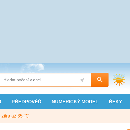
R
PŘEDPOVĚĎ
NUMERICKÝ
MODEL
ŘEKY
, zítra až 35 °C