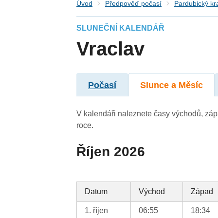
Úvod
Předpověď počasí
Pardubický kr
SLUNEČNÍ KALENDÁŘ
Vraclav
Počasí
Slunce a Měsíc
V kalendáři naleznete časy východů, záp
roce.
Říjen 2026
Datum
Východ
Západ
1. říjen
06:55
18:34