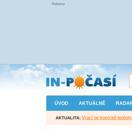
Přejít
na
hlavní
obsah
ÚVOD
AKTUÁLNĚ
RADA
Vrací se tropické teploty
AKTUALITA: