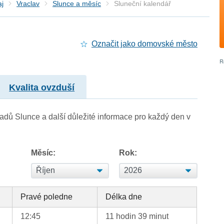
aj
Vraclav
Slunce a měsíc
Sluneční kalendář
Označit jako domovské město
Kvalita ovzduší
adů Slunce a další důležité informace pro každý den v
Měsíc:
Rok:
Pravé poledne
Délka dne
12:45
11 hodin 39 minut