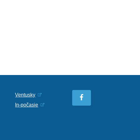
Ventusky
In-počasie