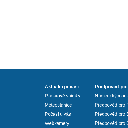
Aktuální počasí
Předpověď poč
Radarové snímky
Numerický mode
Meteostanice
Předpověď pro 
Počasí u vás
Předpověď pro 
Webkamery
Předpověď pro 