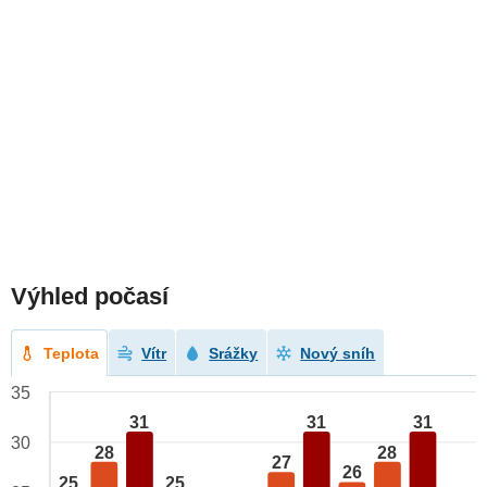
Výhled počasí
Teplota
Vítr
Srážky
Nový sníh
35
31
31
31
30
28
28
27
26
25
25