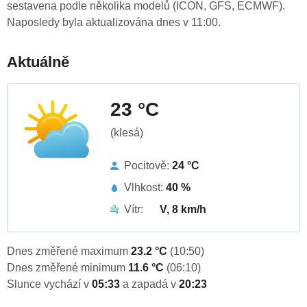
sestavena podle několika modelů (ICON, GFS, ECMWF).
Naposledy byla aktualizována dnes v 11:00.
Aktuálně
23 °C
(klesá)
Pocitově:
24 °C
Vlhkost:
40 %
Vítr:
V, 8 km/h
Dnes změřené maximum
23.2 °C
(10:50)
Dnes změřené minimum
11.6 °C
(06:10)
Slunce vychází v
05:33
a zapadá v
20:23