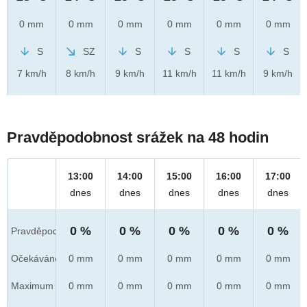
0 mm
0 mm
0 mm
0 mm
0 mm
0 mm
S
SZ
S
S
S
S
7 km/h
8 km/h
9 km/h
11 km/h
11 km/h
9 km/h
Pravděpodobnost srážek na 48 hodin
13:00
14:00
15:00
16:00
17:00
dnes
dnes
dnes
dnes
dnes
0 %
0 %
0 %
0 %
0 %
Pravděpod.
Očekáváno
0 mm
0 mm
0 mm
0 mm
0 mm
Maximum
0 mm
0 mm
0 mm
0 mm
0 mm