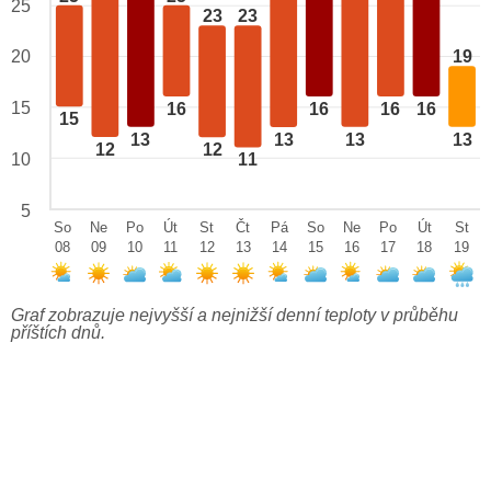
25
23
23
20
19
15
16
16
16
16
15
13
13
13
13
12
12
10
11
5
So
Ne
Po
Út
St
Čt
Pá
So
Ne
Po
Út
St
08
09
10
11
12
13
14
15
16
17
18
19
Graf zobrazuje nejvyšší a nejnižší denní teploty v průběhu
příštích dnů.