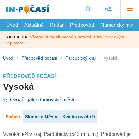
Přejít
na
hlavní
obsah
Úvod
Aktuálně
Radar
Předpověď
Numerický model
Víkend bude slunečný s letními, zítra i tropickými
AKTUALITA:
teplotami
Úvod
Předpověď počasí
Pardubický kraj
Vysoká
PŘEDPOVĚĎ POČASÍ
Vysoká
Označit jako domovské město
Počasí
Slunce a Měsíc
Kvalita ovzduší
Vysoká leží v kraji Pardubický (542 m n. m.). Předpověď je