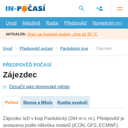
Přejít
na
hlavní
obsah
Úvod
Aktuálně
Radar
Předpověď
Numerický model
Vrací se tropické teploty, zítra až 35 °C
AKTUALITA:
Úvod
Předpověď počasí
Pardubický kraj
Zájezdec
PŘEDPOVĚĎ POČASÍ
Zájezdec
Označit jako domovské město
Počasí
Slunce a Měsíc
Kvalita ovzduší
Zájezdec leží v kraji Pardubický (264 m n. m.). Předpověď je
sestavena podle několika modelů (ICON, GFS, ECMWF).