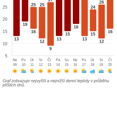
27
26
25
25
24
25
20
19
18
15
16
16
15
15
13
13
13
12
12
10
9
5
Ne
Po
Út
St
Čt
Pá
So
Ne
Po
Út
St
Čt
09
10
11
12
13
14
15
16
17
18
19
20
Graf zobrazuje nejvyšší a nejnižší denní teploty v průběhu
příštích dnů.