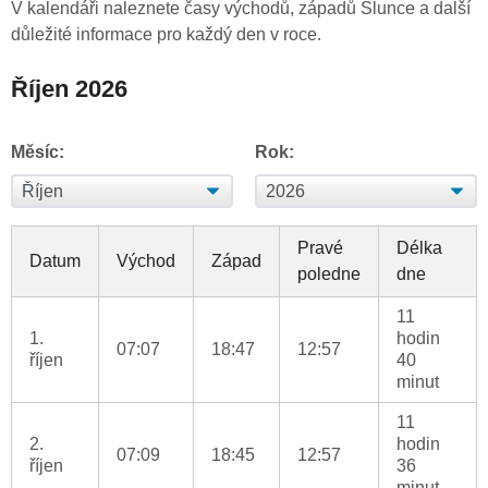
V kalendáři naleznete časy východů, západů Slunce a další
důležité informace pro každý den v roce.
Říjen 2026
Měsíc:
Rok:
Pravé
Délka
Datum
Východ
Západ
poledne
dne
11
1.
hodin
07:07
18:47
12:57
říjen
40
minut
11
2.
hodin
07:09
18:45
12:57
říjen
36
minut