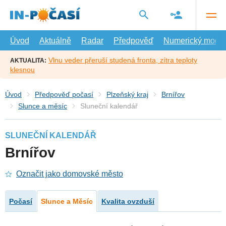
Přejít
na
hlavní
obsah
Úvod
Aktuálně
Radar
Předpověď
Numerický model
Vlnu veder přeruší studená fronta, zítra teploty
AKTUALITA:
klesnou
Úvod
Předpověď počasí
Plzeňský kraj
Brnířov
Slunce a měsíc
Sluneční kalendář
SLUNEČNÍ KALENDÁŘ
Brnířov
Označit jako domovské město
Počasí
Slunce a Měsíc
Kvalita ovzduší