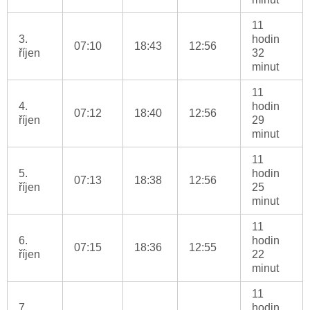
11
3.
hodin
07:10
18:43
12:56
říjen
32
minut
11
4.
hodin
07:12
18:40
12:56
říjen
29
minut
11
5.
hodin
07:13
18:38
12:56
říjen
25
minut
11
6.
hodin
07:15
18:36
12:55
říjen
22
minut
11
7.
hodin