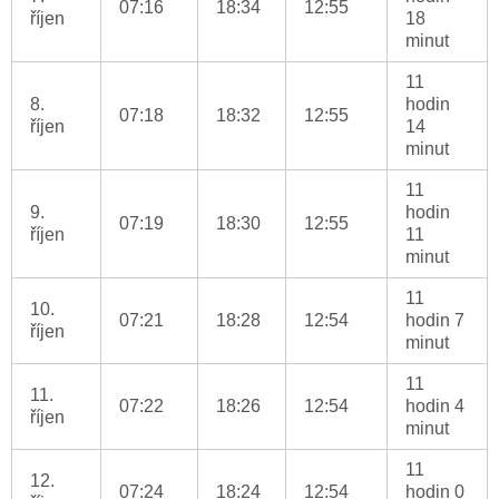
07:16
18:34
12:55
říjen
18
minut
11
8.
hodin
07:18
18:32
12:55
říjen
14
minut
11
9.
hodin
07:19
18:30
12:55
říjen
11
minut
11
10.
07:21
18:28
12:54
hodin 7
říjen
minut
11
11.
07:22
18:26
12:54
hodin 4
říjen
minut
11
12.
07:24
18:24
12:54
hodin 0