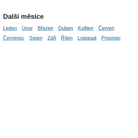
Další měsíce
Leden
Únor
Březen
Duben
Květen
Červen
Červenec
Srpen
Září
Říjen
Listopad
Prosinec