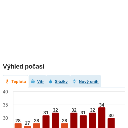
Výhled počasí
Teplota
Vítr
Srážky
Nový sníh
40
34
35
32
32
32
31
31
30
30
28
28
28
27