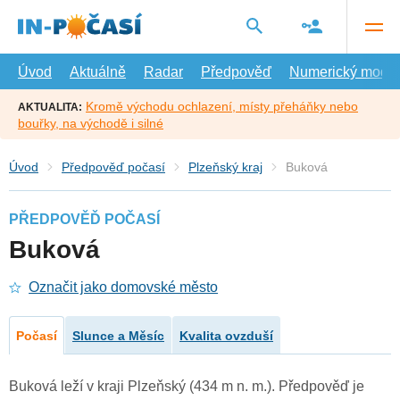
Přejít
na
hlavní
obsah
Úvod
Aktuálně
Radar
Předpověď
Numerický model
Kromě východu ochlazení, místy přeháňky nebo
AKTUALITA:
bouřky, na východě i silné
Úvod
Předpověď počasí
Plzeňský kraj
Buková
PŘEDPOVĚĎ POČASÍ
Buková
Označit jako domovské město
Počasí
Slunce a Měsíc
Kvalita ovzduší
Buková leží v kraji Plzeňský (434 m n. m.). Předpověď je