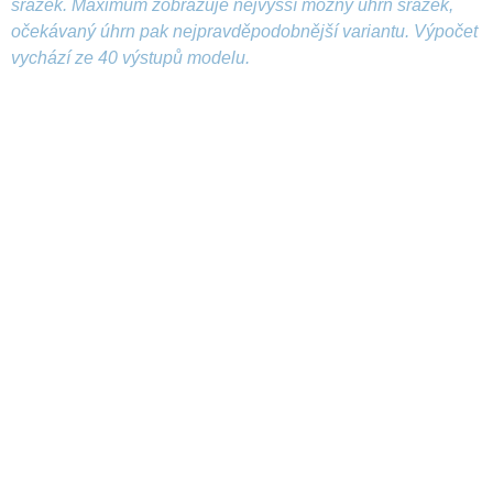
srážek. Maximum zobrazuje nejvyšší možný úhrn srážek,
očekávaný úhrn pak nejpravděpodobnější variantu. Výpočet
vychází ze 40 výstupů modelu.