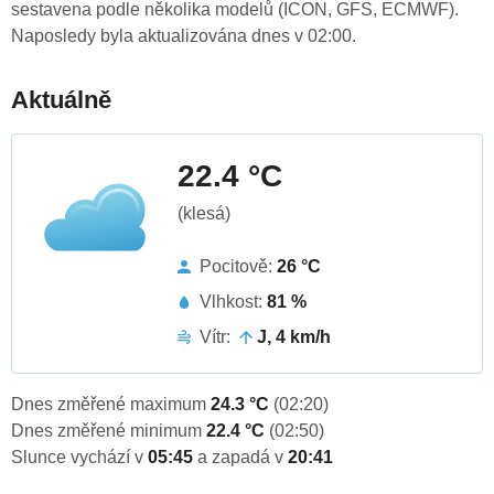
sestavena podle několika modelů (ICON, GFS, ECMWF).
Naposledy byla aktualizována dnes v 02:00.
Aktuálně
22.4 °C
(klesá)
Pocitově:
26 °C
Vlhkost:
81 %
Vítr:
J, 4 km/h
Dnes změřené maximum
24.3 °C
(02:20)
Dnes změřené minimum
22.4 °C
(02:50)
Slunce vychází v
05:45
a zapadá v
20:41