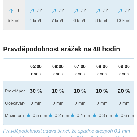
J
JZ
JZ
JZ
JZ
JZ
5 km/h
4 km/h
7 km/h
6 km/h
8 km/h
10 km/h
Pravděpodobnost srážek na 48 hodin
05:00
06:00
07:00
08:00
09:00
dnes
dnes
dnes
dnes
dnes
30 %
10 %
10 %
10 %
20 %
Pravděpod.
Očekáváno
0 mm
0 mm
0 mm
0 mm
0 mm
Maximum
0.5 mm
0.2 mm
0.4 mm
0.3 mm
0.6 mm
Pravděpodobnost udává šanci, že spadne alespoň 0,1 mm