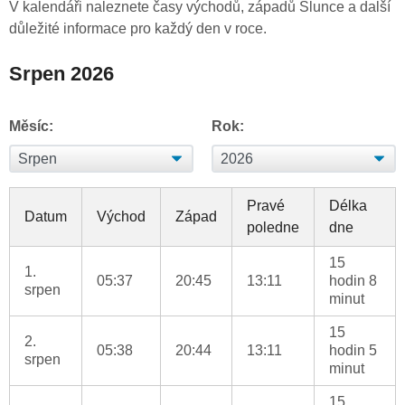
V kalendáři naleznete časy východů, západů Slunce a další
důležité informace pro každý den v roce.
Srpen 2026
Měsíc:
Rok:
Pravé
Délka
Datum
Východ
Západ
poledne
dne
15
1.
05:37
20:45
13:11
hodin 8
srpen
minut
15
2.
05:38
20:44
13:11
hodin 5
srpen
minut
15