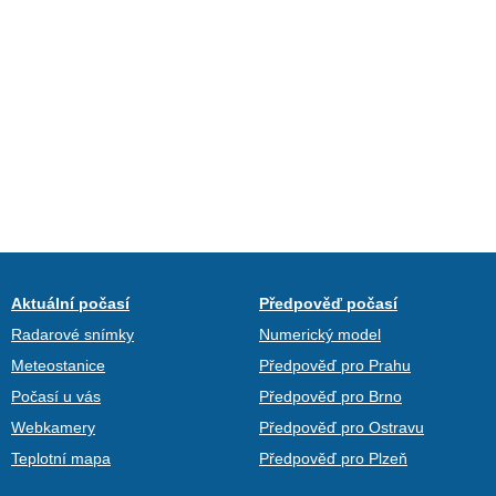
Aktuální počasí
Předpověď počasí
Radarové snímky
Numerický model
Meteostanice
Předpověď pro Prahu
Počasí u vás
Předpověď pro Brno
Webkamery
Předpověď pro Ostravu
Teplotní mapa
Předpověď pro Plzeň