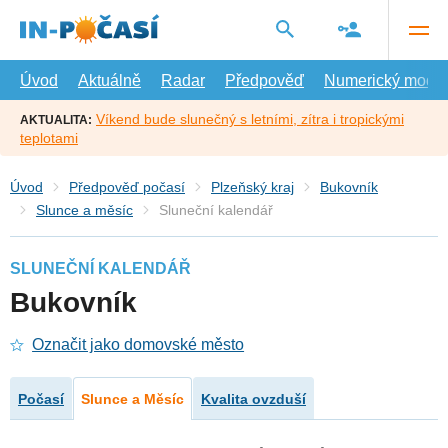
Přejít
na
hlavní
obsah
Úvod
Aktuálně
Radar
Předpověď
Numerický model
Víkend bude slunečný s letními, zítra i tropickými
AKTUALITA:
teplotami
Úvod
Předpověď počasí
Plzeňský kraj
Bukovník
Slunce a měsíc
Sluneční kalendář
SLUNEČNÍ KALENDÁŘ
Bukovník
Označit jako domovské město
Počasí
Slunce a Měsíc
Kvalita ovzduší