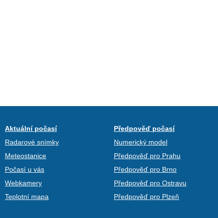
Aktuální počasí
Předpověď počasí
Radarové snímky
Numerický model
Meteostanice
Předpověď pro Prahu
Počasí u vás
Předpověď pro Brno
Webkamery
Předpověď pro Ostravu
Teplotní mapa
Předpověď pro Plzeň