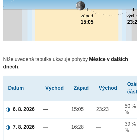
západ
výcho
15:05
23:23
Níže uvedená tabulka ukazuje pohyby
Měsíce v dalších
dnech
.
Ozář
Datum
Východ
Západ
Východ
část
50 % a
6. 8. 2026
—
15:05
23:23
%
39 % a
7. 8. 2026
—
16:28
—
%