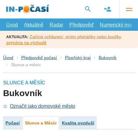
Přejít
na
hlavní
obsah
Úvod
Aktuálně
Radar
Předpověď
Numerický model
Začíná ochlazení, místy přeháňky nebo bouřky,
AKTUALITA:
zejména na východě
Úvod
Předpověď počasí
Plzeňský kraj
Bukovník
Slunce a měsíc
SLUNCE A MĚSÍC
Bukovník
Označit jako domovské město
Počasí
Slunce a Měsíc
Kvalita ovzduší