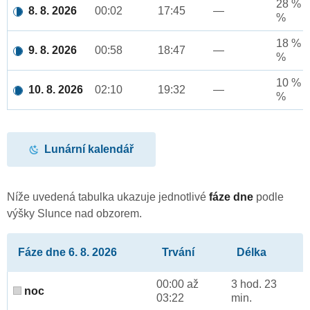
28 % a
8. 8. 2026
00:02
17:45
—
%
18 % a
9. 8. 2026
00:58
18:47
—
%
10 % a
10. 8. 2026
02:10
19:32
—
%
Lunární kalendář
Níže uvedená tabulka ukazuje jednotlivé
fáze dne
podle
výšky Slunce nad obzorem.
Fáze dne 6. 8. 2026
Trvání
Délka
00:00 až
3 hod. 23
noc
03:22
min.