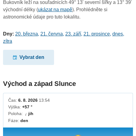
Bukovník leží na souřadnicích 49° 13' severní šířky a 13° 39'
východní délky (
ukázat na mapě
). Prohlédněte si
astronomické údaje pro tuto lokalitu.
Dny:
20. března
,
21. června
,
23. září
,
21. prosince
,
dnes
,
zítra
Vybrat den
Východ a západ Slunce
Čas:
6. 8. 2026
13:54
Výška:
+57 °
Poloha:
jih
↓
Fáze:
den