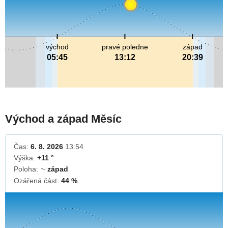
východ
pravé poledne
západ
05:45
13:12
20:39
Východ a západ Měsíc
Čas:
6. 8. 2026
13:54
Výška:
+11 °
Poloha:
západ
↓
Ozářená část:
44 %