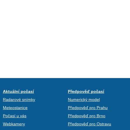
Aktuální počasí
Předpověď počasí
Radarové snímky
Numerický model
Meteostanice
Předpověď pro Prahu
Počasí u vás
Předpověď pro Brno
Webkamery
Předpověď pro Ostravu