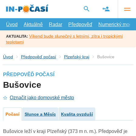
Přejít
na
hlavní
obsah
Úvod
Aktuálně
Radar
Předpověď
Numerický model
Víkend bude slunečný s letními, zítra i tropickými
AKTUALITA:
teplotami
Úvod
Předpověď počasí
Plzeňský kraj
Bušovice
PŘEDPOVĚĎ POČASÍ
Bušovice
Označit jako domovské město
Počasí
Slunce a Měsíc
Kvalita ovzduší
Bušovice leží v kraji Plzeňský (373 m n. m.). Předpověď je