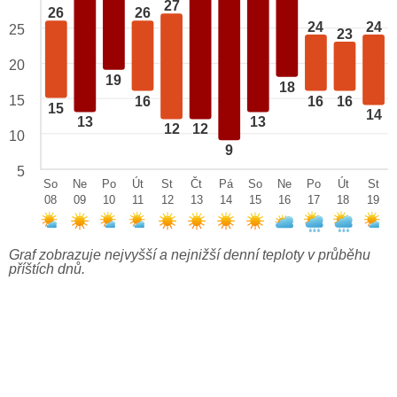
27
26
26
24
24
25
23
20
19
18
15
16
16
16
15
14
13
13
12
12
10
9
5
So
Ne
Po
Út
St
Čt
Pá
So
Ne
Po
Út
St
08
09
10
11
12
13
14
15
16
17
18
19
Graf zobrazuje nejvyšší a nejnižší denní teploty v průběhu
příštích dnů.