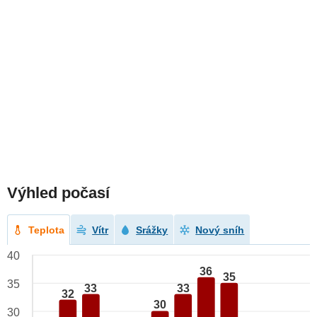
Výhled počasí
Teplota
Vítr
Srážky
Nový sníh
40
36
35
35
33
33
32
30
30