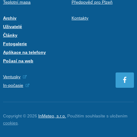
Teplotní mapa
Předpověď pro Plzeň
Archiv
Kontakty
Uživatelé
Články
Fotogalerie
Aplikace na telefony
Počasí na web
Ventusky
In-počasie
Copyright © 2026
InMeteo, s.r.o.
Použitím souhlasíte s uložením
cookies
.