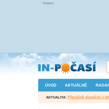
Přejít
na
hlavní
obsah
ÚVOD
AKTUÁLNĚ
RADA
Převážně slunečno s let
AKTUALITA: