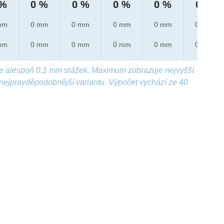
 %
0 %
0 %
0 %
0 %
0 %
mm
0 mm
0 mm
0 mm
0 mm
0 mm
mm
0 mm
0 mm
0 mm
0 mm
0 mm
e alespoň 0,1 mm srážek. Maximum zobrazuje nejvyšší
nejpravděpodobnější variantu. Výpočet vychází ze 40