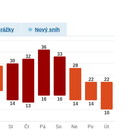
Srážky
Nový sníh
36
33
32
30
28
22
22
16
16
14
14
14
13
10
St
Čt
Pá
So
Ne
Po
Út