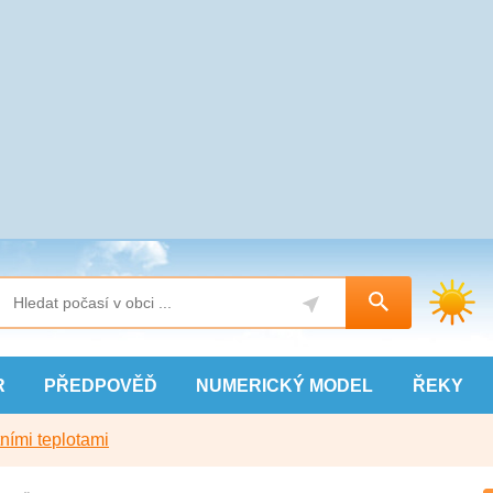
R
PŘEDPOVĚĎ
NUMERICKÝ
MODEL
ŘEKY
ními teplotami