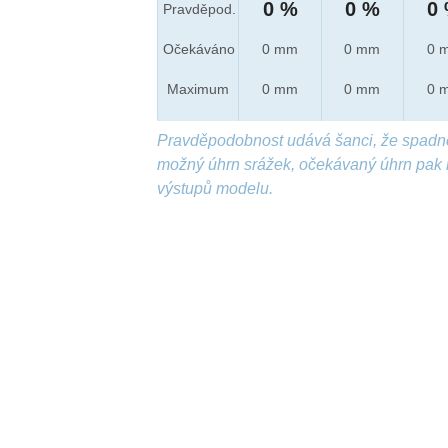
0 %
0 %
0
Pravděpod.
Očekáváno
0 mm
0 mm
0 
Maximum
0 mm
0 mm
0 
Pravděpodobnost udává šanci, že spadn
možný úhrn srážek, očekávaný úhrn pak 
výstupů modelu.