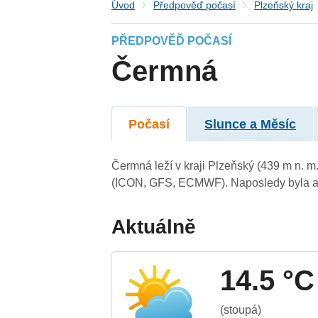
Úvod
Předpověď počasí
Plzeňský kraj
PŘEDPOVĚĎ POČASÍ
Čermná
Počasí
Slunce a Měsíc
Čermná leží v kraji Plzeňský (439 m n. 
(ICON, GFS, ECMWF). Naposledy byla ak
Aktuálně
14.5 °C
(stoupá)