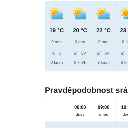
19 °C
20 °C
22 °C
23
0 mm
0 mm
0 mm
0 
S
SV
SV
3 km/h
9 km/h
9 km/h
8 k
Pravděpodobnost srá
08:00
09:00
10
dnes
dnes
dn