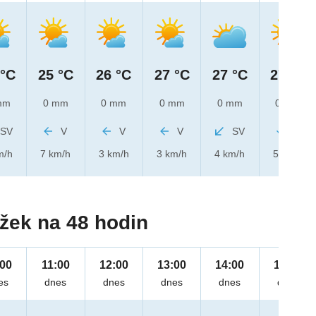
 °C
25 °C
26 °C
27 °C
27 °C
27 °C
mm
0 mm
0 mm
0 mm
0 mm
0 mm
SV
V
V
V
SV
S
m/h
7 km/h
3 km/h
3 km/h
4 km/h
5 km/h
žek na 48 hodin
:00
11:00
12:00
13:00
14:00
15:00
es
dnes
dnes
dnes
dnes
dnes