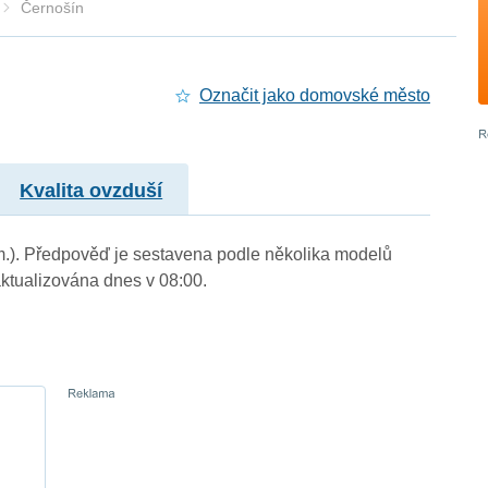
Černošín
Označit jako domovské město
Kvalita ovzduší
 m.). Předpověď je sestavena podle několika modelů
tualizována dnes v 08:00.