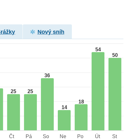
Srážky
Nový sníh
54
50
36
25
25
18
14
Čt
Pá
So
Ne
Po
Út
St