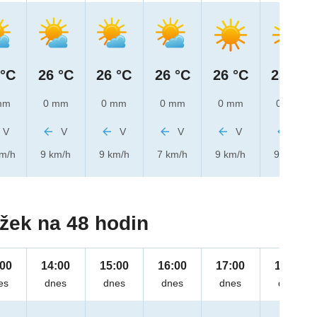
 °C
26 °C
26 °C
26 °C
26 °C
25 °C
mm
0 mm
0 mm
0 mm
0 mm
0 mm
V
V
V
V
V
V
km/h
9 km/h
9 km/h
7 km/h
9 km/h
9 km/h
žek na 48 hodin
:00
14:00
15:00
16:00
17:00
18:00
es
dnes
dnes
dnes
dnes
dnes