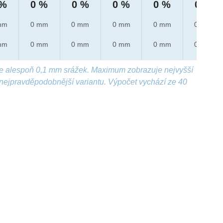
 %
0 %
0 %
0 %
0 %
0 %
mm
0 mm
0 mm
0 mm
0 mm
0 mm
mm
0 mm
0 mm
0 mm
0 mm
0 mm
e alespoň 0,1 mm srážek. Maximum zobrazuje nejvyšší
nejpravděpodobnější variantu. Výpočet vychází ze 40