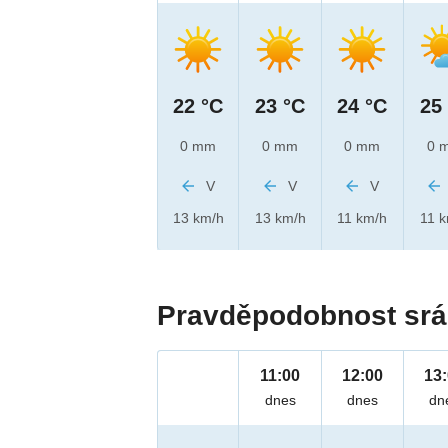
22 °C
23 °C
24 °C
25
0 mm
0 mm
0 mm
0 
V
V
V
13 km/h
13 km/h
11 km/h
11 
Pravděpodobnost srá
11:00
12:00
13
dnes
dnes
dn