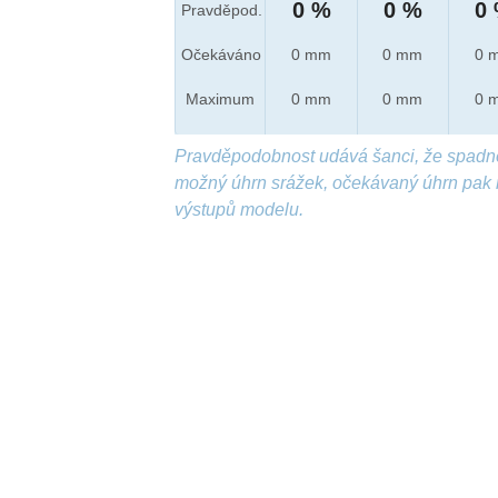
0 %
0 %
0
Pravděpod.
Očekáváno
0 mm
0 mm
0 
Maximum
0 mm
0 mm
0 
Pravděpodobnost udává šanci, že spadn
možný úhrn srážek, očekávaný úhrn pak 
výstupů modelu.