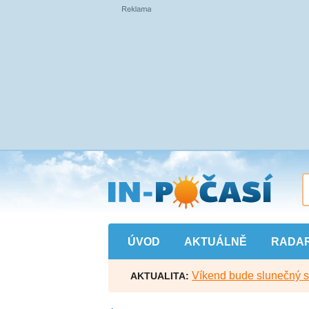
Přejít
na
hlavní
obsah
ÚVOD
AKTUÁLNĚ
RADA
Víkend bude slunečný s l
AKTUALITA: