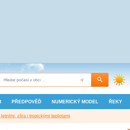
R
PŘEDPOVĚĎ
NUMERICKÝ
MODEL
ŘEKY
etními, zítra i tropickými teplotami