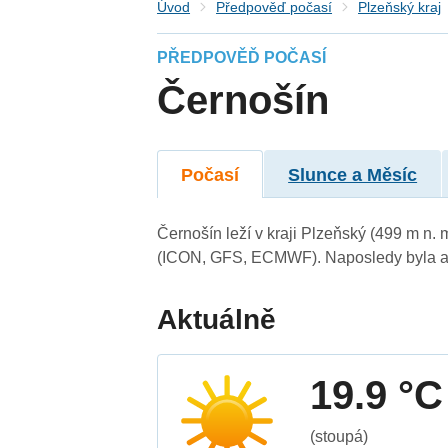
Úvod
Předpověď počasí
Plzeňský kraj
PŘEDPOVĚĎ POČASÍ
Černošín
Počasí
Slunce a Měsíc
Černošín leží v kraji Plzeňský (499 m n.
(ICON, GFS, ECMWF). Naposledy byla ak
Aktuálně
19.9 °C
(stoupá)