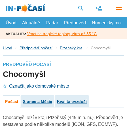
Přejít
na
hlavní
obsah
Úvod
Aktuálně
Radar
Předpověď
Numerický model
Vrací se tropické teploty, zítra až 35 °C
AKTUALITA:
Úvod
Předpověď počasí
Plzeňský kraj
Chocomyšl
PŘEDPOVĚĎ POČASÍ
Chocomyšl
Označit jako domovské město
Počasí
Slunce a Měsíc
Kvalita ovzduší
Chocomyšl leží v kraji Plzeňský (449 m n. m.). Předpověď je
sestavena podle několika modelů (ICON, GFS, ECMWF).