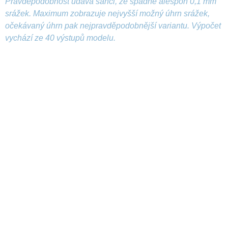
Pravděpodobnost udává šanci, že spadne alespoň 0,1 mm
srážek. Maximum zobrazuje nejvyšší možný úhrn srážek,
očekávaný úhrn pak nejpravděpodobnější variantu. Výpočet
vychází ze 40 výstupů modelu.