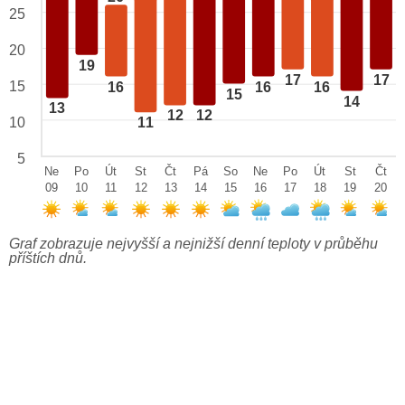
25
20
19
17
17
15
16
16
16
15
14
13
12
12
10
11
5
Ne
Po
Út
St
Čt
Pá
So
Ne
Po
Út
St
Čt
09
10
11
12
13
14
15
16
17
18
19
20
Graf zobrazuje nejvyšší a nejnižší denní teploty v průběhu
příštích dnů.