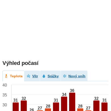
Výhled počasí
Teplota
Vítr
Srážky
Nový sníh
40
36
34
35
32
32
31
31
31
30
28
28
27
27
26