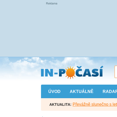
Přejít
na
hlavní
obsah
ÚVOD
AKTUÁLNĚ
RADA
Převážně slunečno s let
AKTUALITA: