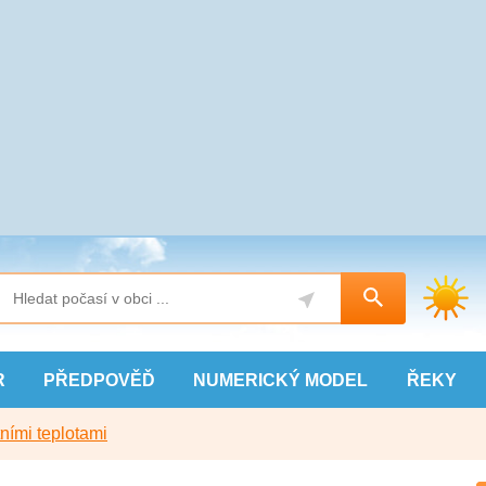
R
PŘEDPOVĚĎ
NUMERICKÝ
MODEL
ŘEKY
ními teplotami