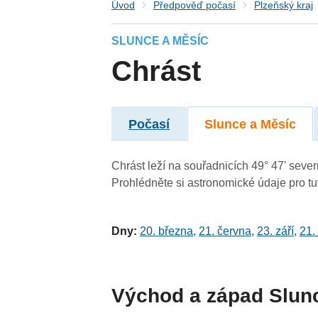
Úvod
Předpověď počasí
Plzeňský kraj
SLUNCE A MĚSÍC
Chrást
Počasí
Slunce a Měsíc
Chrást leží na souřadnicích 49° 47' severn
Prohlédněte si astronomické údaje pro tut
Dny:
20. března
,
21. června
,
23. září
,
21.
Východ a západ Slun