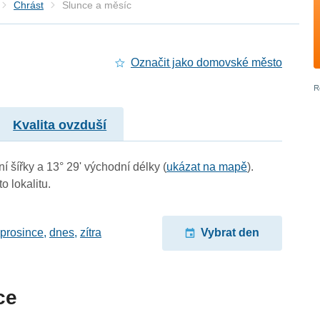
Chrást
Slunce a měsíc
Označit jako domovské město
Kvalita ovzduší
í šířky a 13° 29' východní délky (
ukázat na mapě
).
o lokalitu.
 prosince
,
dnes
,
zítra
Vybrat den
ce