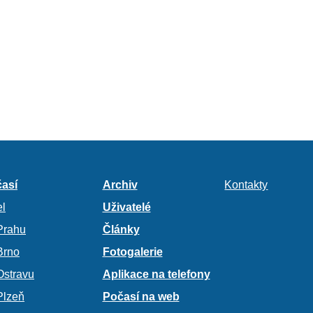
así
Archiv
Kontakty
l
Uživatelé
Prahu
Články
Brno
Fotogalerie
Ostravu
Aplikace na telefony
Plzeň
Počasí na web