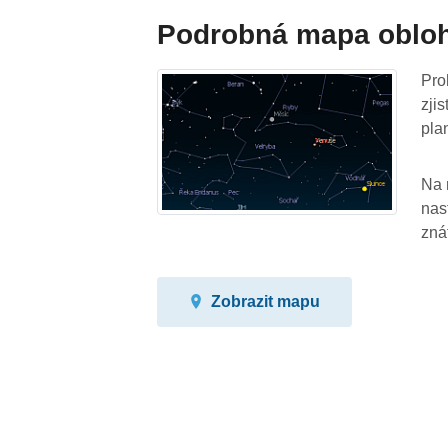
Podrobná mapa oblo
Pro
zji
pla
Na 
nas
zná
Zobrazit mapu