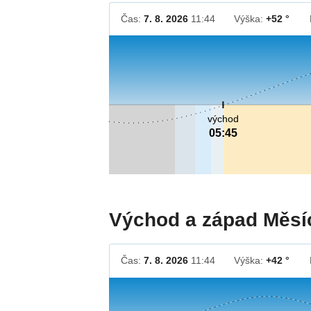
Čas:
7. 8. 2026
11:44
Výška:
+52 °
východ
05:45
Východ a západ Měsí
Čas:
7. 8. 2026
11:44
Výška:
+42 °