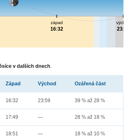
západ
východ
16:32
23:59
ěsíce v dalších dnech
.
Západ
Východ
Ozářená část
16:32
23:59
39 % až 28 %
17:49
—
28 % až 18 %
18:51
—
18 % až 10 %