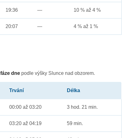
19:36
—
10 % až 4 %
20:07
—
4 % až 1 %
é
fáze dne
podle výšky Slunce nad obzorem.
Trvání
Délka
00:00 až 03:20
3 hod. 21 min.
03:20 až 04:19
59 min.