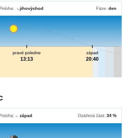
Poloha:
jihovýchod
Fáze:
den
↓
pravé poledne
západ
13:13
20:40
c
Poloha:
západ
Ozářená část:
34 %
↓