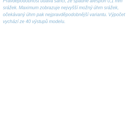
Pravděpodobnost udává šanci, že spadne alespoň 0,1 mm
srážek. Maximum zobrazuje nejvyšší možný úhrn srážek,
očekávaný úhrn pak nejpravděpodobnější variantu. Výpočet
vychází ze 40 výstupů modelu.