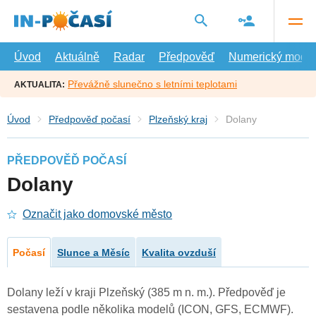
Přejít
na
hlavní
obsah
Úvod
Aktuálně
Radar
Předpověď
Numerický model
Převážně slunečno s letními teplotami
AKTUALITA:
Úvod
Předpověď počasí
Plzeňský kraj
Dolany
PŘEDPOVĚĎ POČASÍ
Dolany
Označit jako domovské město
Počasí
Slunce a Měsíc
Kvalita ovzduší
Dolany leží v kraji Plzeňský (385 m n. m.). Předpověď je
sestavena podle několika modelů (ICON, GFS, ECMWF).