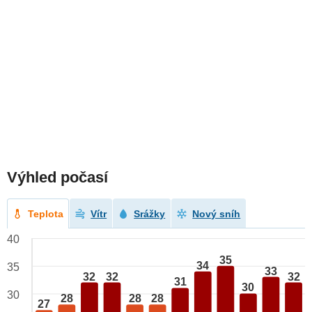
Výhled počasí
Teplota
Vítr
Srážky
Nový sníh
40
35
34
35
33
32
32
32
31
30
30
28
28
28
27