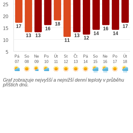
25
20
18
17
17
15
16
16
14
14
13
13
13
12
10
11
5
Pá
So
Ne
Po
Út
St
Čt
Pá
So
Ne
Po
Út
07
08
09
10
11
12
13
14
15
16
17
18
Graf zobrazuje nejvyšší a nejnižší denní teploty v průběhu
příštích dnů.