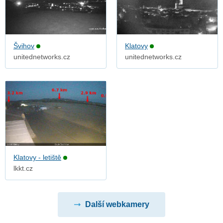
Švihov
Klatovy
unitednetworks.cz
unitednetworks.cz
Klatovy - letiště
lkkt.cz
Další webkamery