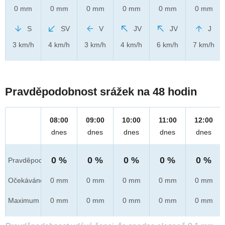
0 mm
0 mm
0 mm
0 mm
0 mm
0 mm
S
SV
V
JV
JV
J
3 km/h
4 km/h
3 km/h
4 km/h
6 km/h
7 km/h
Pravděpodobnost srážek na 48 hodin
08:00
09:00
10:00
11:00
12:00
dnes
dnes
dnes
dnes
dnes
0 %
0 %
0 %
0 %
0 %
Pravděpod.
Očekáváno
0 mm
0 mm
0 mm
0 mm
0 mm
Maximum
0 mm
0 mm
0 mm
0 mm
0 mm