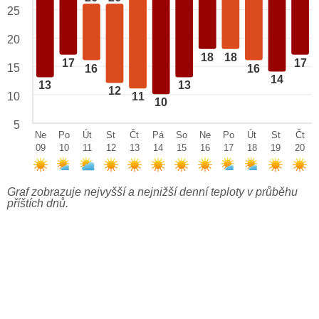
25
20
18
18
17
17
15
16
16
14
13
13
12
10
11
10
5
Ne
Po
Út
St
Čt
Pá
So
Ne
Po
Út
St
Čt
09
10
11
12
13
14
15
16
17
18
19
20
Graf zobrazuje nejvyšší a nejnižší denní teploty v průběhu
příštích dnů.