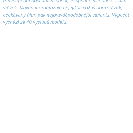
Pravděpodobnost udává šanci, že spadne alespoň 0,1 mm
srážek. Maximum zobrazuje nejvyšší možný úhrn srážek,
očekávaný úhrn pak nejpravděpodobnější variantu. Výpočet
vychází ze 40 výstupů modelu.