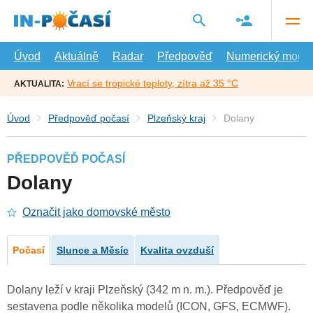
Přejít
na
hlavní
obsah
Úvod
Aktuálně
Radar
Předpověď
Numerický model
Vrací se tropické teploty, zítra až 35 °C
AKTUALITA:
Úvod
Předpověď počasí
Plzeňský kraj
Dolany
PŘEDPOVĚĎ POČASÍ
Dolany
Označit jako domovské město
Počasí
Slunce a Měsíc
Kvalita ovzduší
Dolany leží v kraji Plzeňský (342 m n. m.). Předpověď je
sestavena podle několika modelů (ICON, GFS, ECMWF).