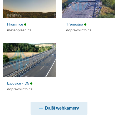
Hromnice
Třemošná
meteoplzen.cz
dopravniinfo.cz
Ejpovice - D5
dopravniinfo.cz
Další webkamery