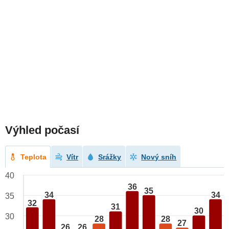
Výhled počasí
Teplota
Vítr
Srážky
Nový sníh
40
36
35
34
34
35
32
31
30
30
28
28
27
26
26