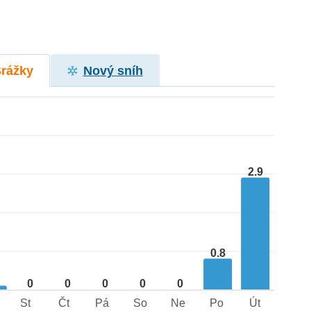
Srážky
Nový sníh
2.9
0.8
1
0
0
0
0
0
St
Čt
Pá
So
Ne
Po
Út