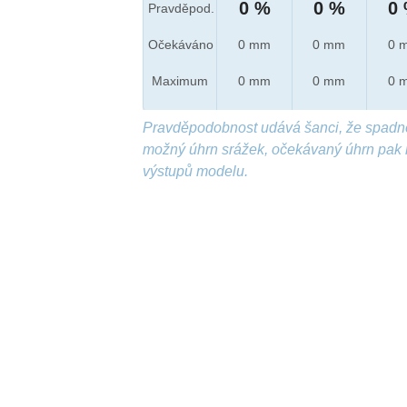
0 %
0 %
0
Pravděpod.
Očekáváno
0 mm
0 mm
0 
Maximum
0 mm
0 mm
0 
Pravděpodobnost udává šanci, že spadn
možný úhrn srážek, očekávaný úhrn pak 
výstupů modelu.