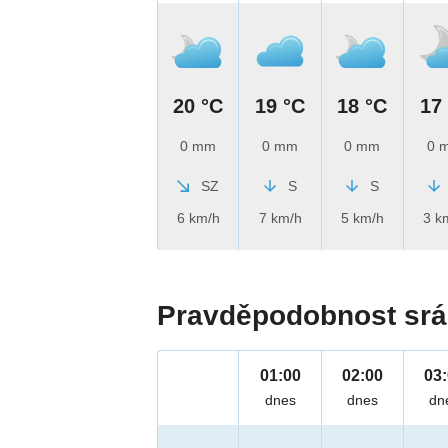
20 °C
19 °C
18 °C
17
0 mm
0 mm
0 mm
0 
SZ
S
S
6 km/h
7 km/h
5 km/h
3 k
Pravděpodobnost srá
01:00
02:00
03
dnes
dnes
dn