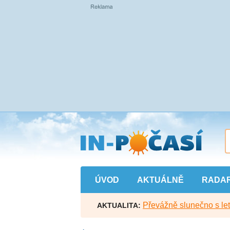
Přejít
na
hlavní
obsah
ÚVOD
AKTUÁLNĚ
RADA
Převážně slunečno s let
AKTUALITA: