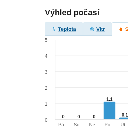
Výhled počasí
Teplota
Vítr
5
4
3
2
1.1
1
0.
0
0
0
0
Pá
So
Ne
Po
Út