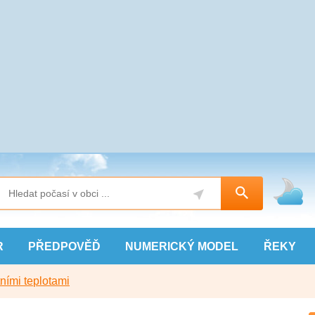
R
PŘEDPOVĚĎ
NUMERICKÝ
MODEL
ŘEKY
ními teplotami