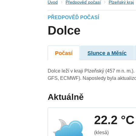
Úvod
Předpověď počasí
Plzeňský kraj
PŘEDPOVĚĎ POČASÍ
Dolce
Počasí
Slunce a Měsíc
Dolce leží v kraji Plzeňský (457 m n. m.
GFS, ECMWF). Naposledy byla aktualizo
Aktuálně
22.2 °C
(klesá)