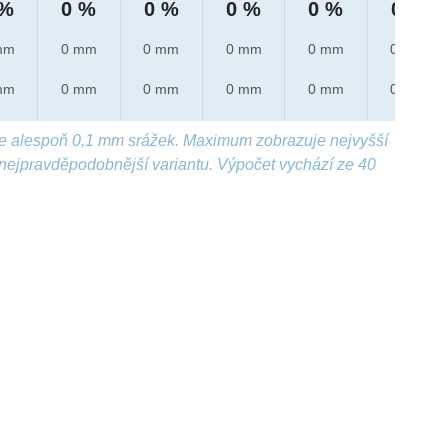
 %
0 %
0 %
0 %
0 %
0 %
mm
0 mm
0 mm
0 mm
0 mm
0 mm
mm
0 mm
0 mm
0 mm
0 mm
0 mm
e alespoň 0,1 mm srážek. Maximum zobrazuje nejvyšší
nejpravděpodobnější variantu. Výpočet vychází ze 40