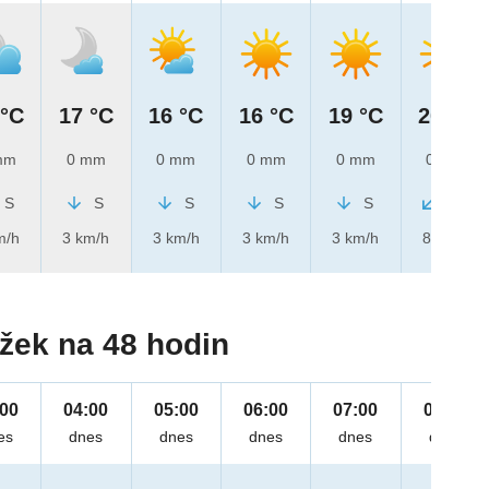
 °C
17 °C
16 °C
16 °C
19 °C
20 °C
mm
0 mm
0 mm
0 mm
0 mm
0 mm
S
S
S
S
S
SV
m/h
3 km/h
3 km/h
3 km/h
3 km/h
8 km/h
žek na 48 hodin
:00
04:00
05:00
06:00
07:00
08:00
es
dnes
dnes
dnes
dnes
dnes