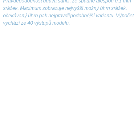
Pravděpodobnost udává šanci, že spadne alespoň 0,1 mm
srážek. Maximum zobrazuje nejvyšší možný úhrn srážek,
očekávaný úhrn pak nejpravděpodobnější variantu. Výpočet
vychází ze 40 výstupů modelu.