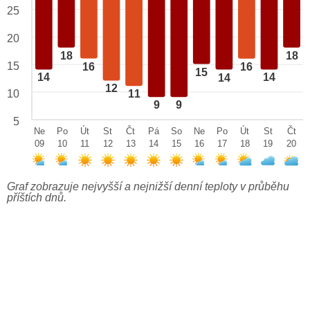
25
20
18
18
15
16
16
15
14
14
14
12
10
11
9
9
5
Ne
Po
Út
St
Čt
Pá
So
Ne
Po
Út
St
Čt
09
10
11
12
13
14
15
16
17
18
19
20
Graf zobrazuje nejvyšší a nejnižší denní teploty v průběhu
příštích dnů.