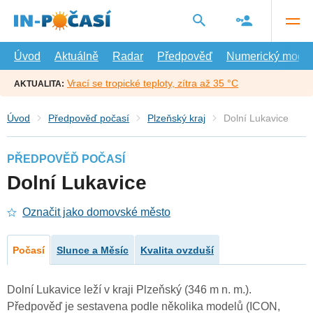
Přejít
na
hlavní
obsah
Úvod
Aktuálně
Radar
Předpověď
Numerický model
Vrací se tropické teploty, zítra až 35 °C
AKTUALITA:
Úvod
Předpověď počasí
Plzeňský kraj
Dolní Lukavice
PŘEDPOVĚĎ POČASÍ
Dolní Lukavice
Označit jako domovské město
Počasí
Slunce a Měsíc
Kvalita ovzduší
Dolní Lukavice leží v kraji Plzeňský (346 m n. m.).
Předpověď je sestavena podle několika modelů (ICON,