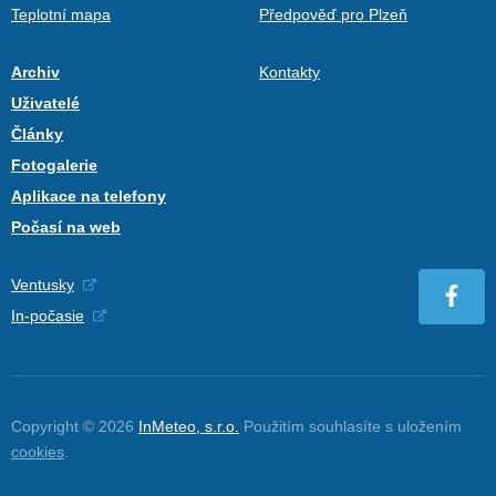
Teplotní mapa
Předpověď pro Plzeň
Archiv
Kontakty
Uživatelé
Články
Fotogalerie
Aplikace na telefony
Počasí na web
Ventusky
In-počasie
Copyright © 2026
InMeteo, s.r.o.
Použitím souhlasíte s uložením
cookies
.