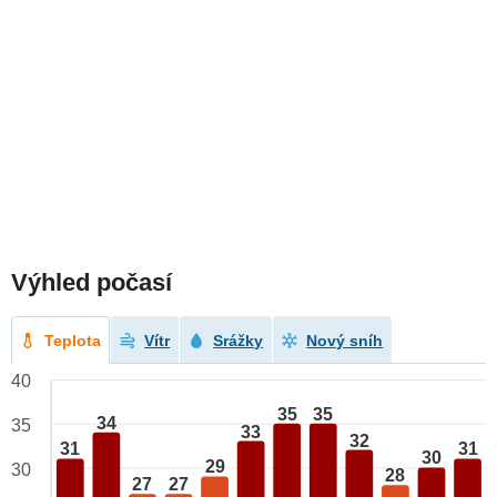
Výhled počasí
Teplota
Vítr
Srážky
Nový sníh
40
35
35
34
35
33
32
31
31
30
29
30
28
27
27