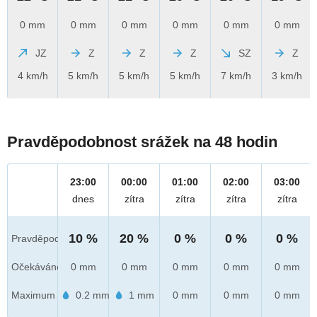
0 mm
0 mm
0 mm
0 mm
0 mm
0 mm
JZ
Z
Z
Z
SZ
Z
4 km/h
5 km/h
5 km/h
5 km/h
7 km/h
3 km/h
Pravděpodobnost srážek na 48 hodin
23:00
00:00
01:00
02:00
03:00
dnes
zítra
zítra
zítra
zítra
10 %
20 %
0 %
0 %
0 %
Pravděpod.
Očekáváno
0 mm
0 mm
0 mm
0 mm
0 mm
Maximum
0.2 mm
1 mm
0 mm
0 mm
0 mm