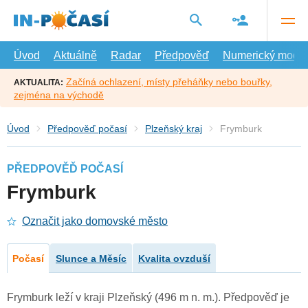
Přejít
na
hlavní
obsah
Úvod
Aktuálně
Radar
Předpověď
Numerický model
Začíná ochlazení, místy přeháňky nebo bouřky,
AKTUALITA:
zejména na východě
Úvod
Předpověď počasí
Plzeňský kraj
Frymburk
PŘEDPOVĚĎ POČASÍ
Frymburk
Označit jako domovské město
Počasí
Slunce a Měsíc
Kvalita ovzduší
Frymburk leží v kraji Plzeňský (496 m n. m.). Předpověď je