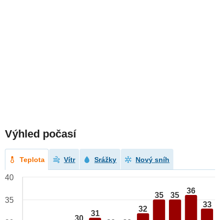
Výhled počasí
Teplota
Vítr
Srážky
Nový sníh
40
36
35
35
35
33
32
31
30