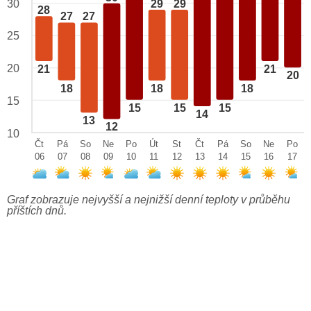
29
29
30
28
27
27
25
20
21
21
20
18
18
18
15
15
15
15
14
13
12
10
Čt
Pá
So
Ne
Po
Út
St
Čt
Pá
So
Ne
Po
06
07
08
09
10
11
12
13
14
15
16
17
Graf zobrazuje nejvyšší a nejnižší denní teploty v průběhu
příštích dnů.