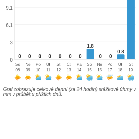
9.1
6.1
3
1.8
0.8
0
0
0
0
0
0
0
0
0
0
So
Ne
Po
Út
St
Čt
Pá
So
Ne
Po
Út
St
08
09
10
11
12
13
14
15
16
17
18
19
Graf zobrazuje celkové denní (za 24 hodin) srážkové úhrny v
mm v průběhu příštích dnů.