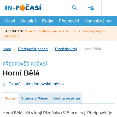
Přejít
na
hlavní
obsah
Úvod
Aktuálně
Radar
Předpověď
Numerický model
Víkend bude slunečný s letními, zítra i tropickými
AKTUALITA:
teplotami
Úvod
Předpověď počasí
Plzeňský kraj
Horní Bělá
PŘEDPOVĚĎ POČASÍ
Horní Bělá
Označit jako domovské město
Počasí
Slunce a Měsíc
Kvalita ovzduší
Horní Bělá leží v kraji Plzeňský (515 m n. m.). Předpověď je