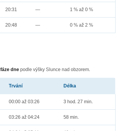
20:31
—
1 % až 0 %
20:48
—
0 % až 2 %
é
fáze dne
podle výšky Slunce nad obzorem.
Trvání
Délka
00:00 až 03:26
3 hod. 27 min.
03:26 až 04:24
58 min.