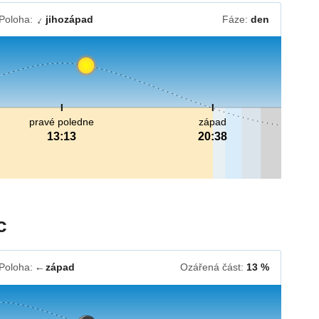
Poloha:
jihozápad
Fáze:
den
↓
pravé poledne
západ
13:13
20:38
c
Poloha:
západ
Ozářená část:
13 %
↓