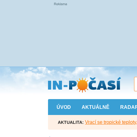
Přejít
na
hlavní
obsah
ÚVOD
AKTUÁLNĚ
RADA
Vrací se tropické teploty
AKTUALITA: