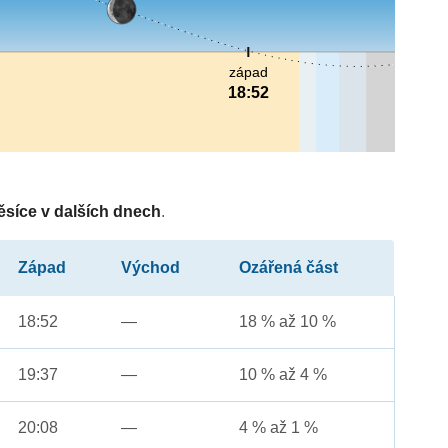
západ
18:52
ěsíce v dalších dnech
.
Západ
Východ
Ozářená část
18:52
—
18 % až 10 %
19:37
—
10 % až 4 %
20:08
—
4 % až 1 %