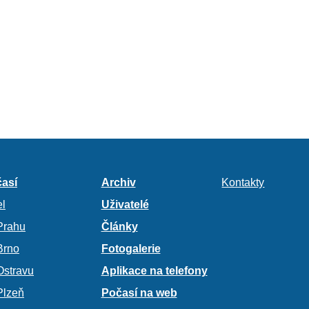
así
Archiv
Kontakty
l
Uživatelé
Prahu
Články
Brno
Fotogalerie
Ostravu
Aplikace na telefony
Plzeň
Počasí na web