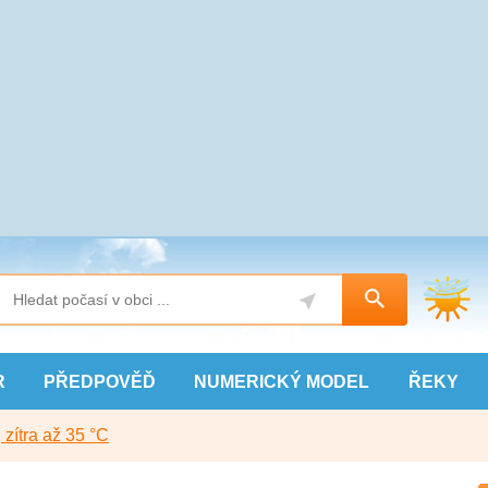
R
PŘEDPOVĚĎ
NUMERICKÝ
MODEL
ŘEKY
, zítra až 35 °C