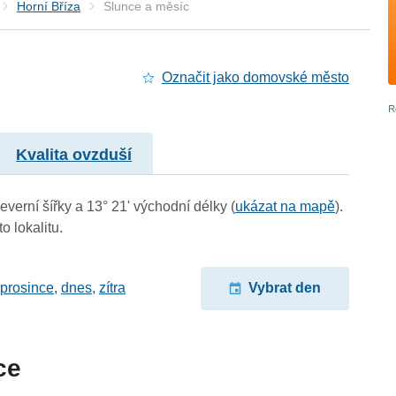
Horní Bříza
Slunce a měsíc
Označit jako domovské město
Kvalita ovzduší
everní šířky a 13° 21' východní délky (
ukázat na mapě
).
o lokalitu.
 prosince
,
dnes
,
zítra
Vybrat den
ce