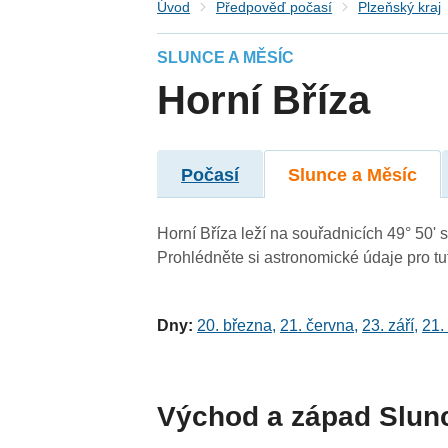
Úvod
Předpověď počasí
Plzeňský kraj
SLUNCE A MĚSÍC
Horní Bříza
Počasí
Slunce a Měsíc
Horní Bříza leží na souřadnicích 49° 50' s
Prohlédněte si astronomické údaje pro tut
Dny:
20. března
,
21. června
,
23. září
,
21.
Východ a západ Slun