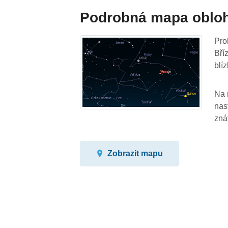
Podrobná mapa oblo
Pro
Bří
blíz
Na 
nas
zná
Zobrazit mapu