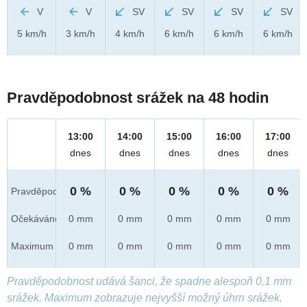
V
V
SV
SV
SV
SV
5 km/h
3 km/h
4 km/h
6 km/h
6 km/h
6 km/h
Pravděpodobnost srážek na 48 hodin
13:00
14:00
15:00
16:00
17:00
dnes
dnes
dnes
dnes
dnes
0 %
0 %
0 %
0 %
0 %
Pravděpod.
Očekáváno
0 mm
0 mm
0 mm
0 mm
0 mm
Maximum
0 mm
0 mm
0 mm
0 mm
0 mm
Pravděpodobnost udává šanci, že spadne alespoň 0,1 mm
srážek. Maximum zobrazuje nejvyšší možný úhrn srážek,