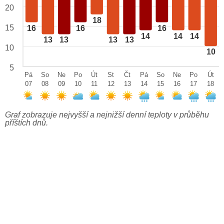
20
18
15
16
16
16
14
14
14
13
13
13
13
10
10
5
Pá
So
Ne
Po
Út
St
Čt
Pá
So
Ne
Po
Út
07
08
09
10
11
12
13
14
15
16
17
18
Graf zobrazuje nejvyšší a nejnižší denní teploty v průběhu
příštích dnů.