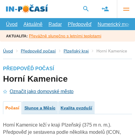
Přejít
na
hlavní
obsah
Úvod
Aktuálně
Radar
Předpověď
Numerický model
Převážně slunečno s letními teplotami
AKTUALITA:
Úvod
Předpověď počasí
Plzeňský kraj
Horní Kamenice
PŘEDPOVĚĎ POČASÍ
Horní Kamenice
Označit jako domovské město
Počasí
Slunce a Měsíc
Kvalita ovzduší
Horní Kamenice leží v kraji Plzeňský (375 m n. m.).
Předpověď je sestavena podle několika modelů (ICON,