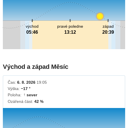
východ
pravé poledne
západ
05:46
13:12
20:39
Východ a západ Měsíc
Čas:
6. 8. 2026
19:05
Výška:
−17 °
Poloha:
sever
↓
Ozářená část:
42 %