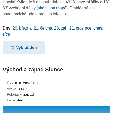
Horská Kvilda leží na souřadnicích 49° 3' severní šířky a 13°
33' východní délky (
ukázat na mapě
). Prohlédněte si
astronomické údaje pro tuto lokalitu.
Dny:
20. března
,
21. června
,
23. září
,
21. prosince
,
dnes
,
zítra
Vybrat den
Východ a západ Slunce
Čas:
6. 8. 2026
19:05
Výška:
+14 °
Poloha:
západ
↓
Fáze:
den