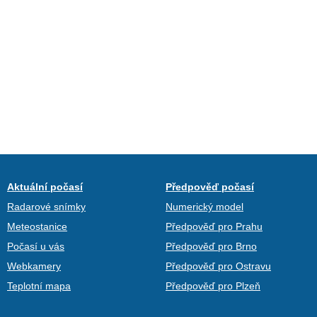
Aktuální počasí
Předpověď počasí
Radarové snímky
Numerický model
Meteostanice
Předpověď pro Prahu
Počasí u vás
Předpověď pro Brno
Webkamery
Předpověď pro Ostravu
Teplotní mapa
Předpověď pro Plzeň