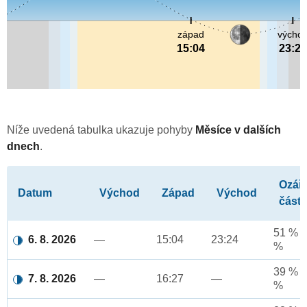
západ
výcho
15:04
23:24
Níže uvedená tabulka ukazuje pohyby
Měsíce v dalších
dnech
.
Ozář
Datum
Východ
Západ
Východ
část
51 % a
6. 8. 2026
—
15:04
23:24
%
39 % a
7. 8. 2026
—
16:27
—
%