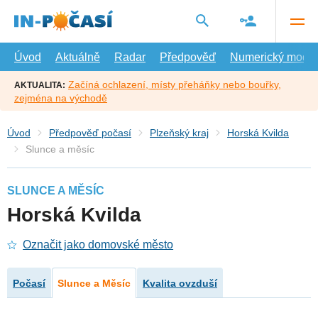
Přejít
na
hlavní
obsah
Úvod
Aktuálně
Radar
Předpověď
Numerický model
Začíná ochlazení, místy přeháňky nebo bouřky,
AKTUALITA:
zejména na východě
Úvod
Předpověď počasí
Plzeňský kraj
Horská Kvilda
Slunce a měsíc
SLUNCE A MĚSÍC
Horská Kvilda
Označit jako domovské město
Počasí
Slunce a Měsíc
Kvalita ovzduší