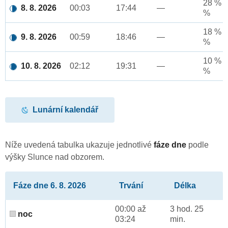
28 % a
8. 8. 2026
00:03
17:44
—
%
18 % a
9. 8. 2026
00:59
18:46
—
%
10 % a
10. 8. 2026
02:12
19:31
—
%
Lunární kalendář
Níže uvedená tabulka ukazuje jednotlivé
fáze dne
podle
výšky Slunce nad obzorem.
Fáze dne 6. 8. 2026
Trvání
Délka
00:00 až
3 hod. 25
noc
03:24
min.