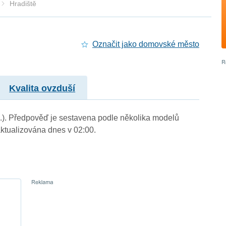
Hradiště
Označit jako domovské město
Kvalita ovzduší
 m.). Předpověď je sestavena podle několika modelů
tualizována dnes v 02:00.