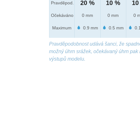
20 %
10 %
10
Pravděpod.
Očekáváno
0 mm
0 mm
0 
Maximum
0.9 mm
0.5 mm
0.
Pravděpodobnost udává šanci, že spadn
možný úhrn srážek, očekávaný úhrn pak 
výstupů modelu.