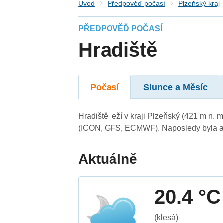
Úvod
Předpověď počasí
Plzeňský kraj
PŘEDPOVĚĎ POČASÍ
Hradiště
Počasí
Slunce a Měsíc
Hradiště leží v kraji Plzeňský (421 m n.
(ICON, GFS, ECMWF). Naposledy byla ak
Aktuálně
20.4 °C
(klesá)