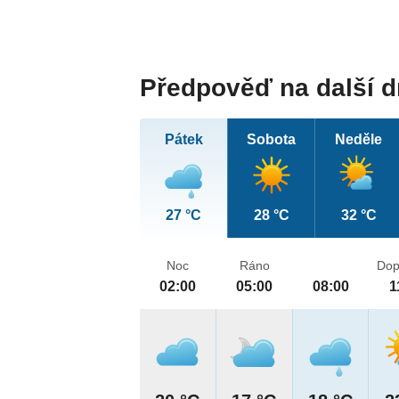
Předpověď na další 
Pátek
Sobota
Neděle
27 °C
28 °C
32 °C
Noc
Ráno
Dop
02:00
05:00
08:00
1