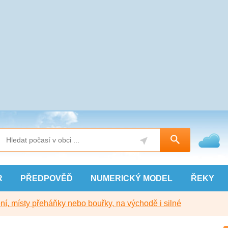
R
PŘEDPOVĚĎ
NUMERICKÝ
MODEL
ŘEKY
í, místy přeháňky nebo bouřky, na východě i silné