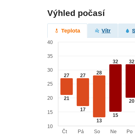
Výhled počasí
Teplota
Vítr
40
35
32
32
30
28
27
27
25
20
21
20
17
15
15
13
10
Čt
Pá
So
Ne
Po