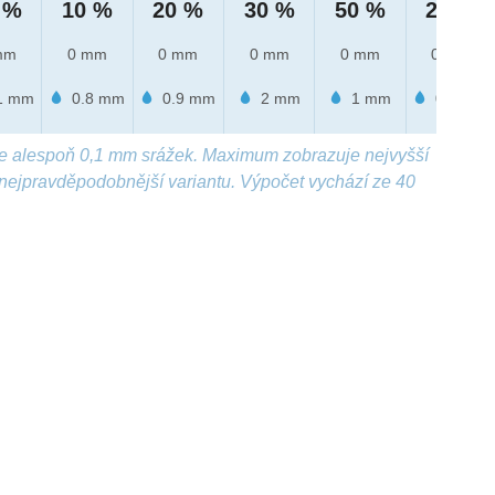
 %
10 %
20 %
30 %
50 %
20 %
mm
0 mm
0 mm
0 mm
0 mm
0 mm
1 mm
0.8 mm
0.9 mm
2 mm
1 mm
0.9 mm
e alespoň 0,1 mm srážek. Maximum zobrazuje nejvyšší
nejpravděpodobnější variantu. Výpočet vychází ze 40