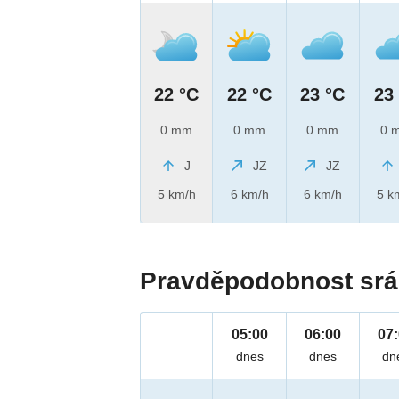
22 °C
22 °C
23 °C
23
0 mm
0 mm
0 mm
0 
J
JZ
JZ
5 km/h
6 km/h
6 km/h
5 k
Pravděpodobnost srá
05:00
06:00
07
dnes
dnes
dn