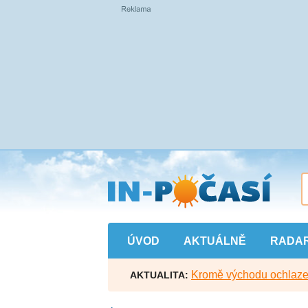
Přejít
na
hlavní
obsah
ÚVOD
AKTUÁLNĚ
RADA
Kromě východu ochlazen
AKTUALITA: