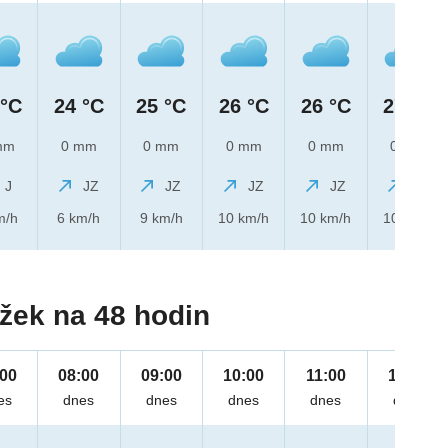
 °C
24 °C
25 °C
26 °C
26 °C
27 °C
mm
0 mm
0 mm
0 mm
0 mm
0 mm
J
JZ
JZ
JZ
JZ
JZ
m/h
6 km/h
9 km/h
10 km/h
10 km/h
10 km/h
žek na 48 hodin
:00
08:00
09:00
10:00
11:00
12:00
es
dnes
dnes
dnes
dnes
dnes