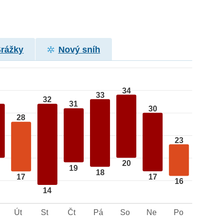
Srážky
Nový sníh
34
33
32
31
30
28
23
20
19
18
17
17
16
14
Út
St
Čt
Pá
So
Ne
Po