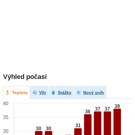
Výhled počasí
Teplota
Vítr
Srážky
Nový sníh
40
38
37
37
36
35
31
30
30
30