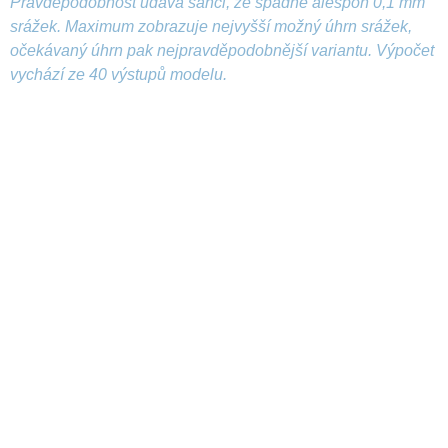
Pravděpodobnost udává šanci, že spadne alespoň 0,1 mm
srážek. Maximum zobrazuje nejvyšší možný úhrn srážek,
očekávaný úhrn pak nejpravděpodobnější variantu. Výpočet
vychází ze 40 výstupů modelu.