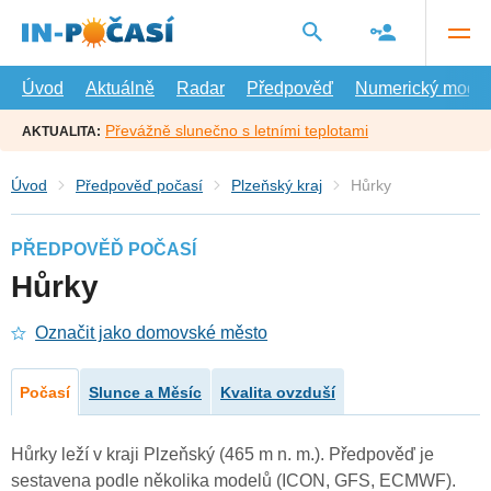
Přejít
na
hlavní
obsah
Úvod
Aktuálně
Radar
Předpověď
Numerický model
Převážně slunečno s letními teplotami
AKTUALITA:
Úvod
Předpověď počasí
Plzeňský kraj
Hůrky
PŘEDPOVĚĎ POČASÍ
Hůrky
Označit jako domovské město
Počasí
Slunce a Měsíc
Kvalita ovzduší
Hůrky leží v kraji Plzeňský (465 m n. m.). Předpověď je
sestavena podle několika modelů (ICON, GFS, ECMWF).