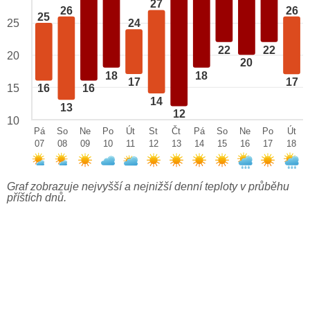
27
26
26
25
25
24
22
22
20
20
18
18
17
17
15
16
16
14
13
12
10
Pá
So
Ne
Po
Út
St
Čt
Pá
So
Ne
Po
Út
07
08
09
10
11
12
13
14
15
16
17
18
Graf zobrazuje nejvyšší a nejnižší denní teploty v průběhu
příštích dnů.