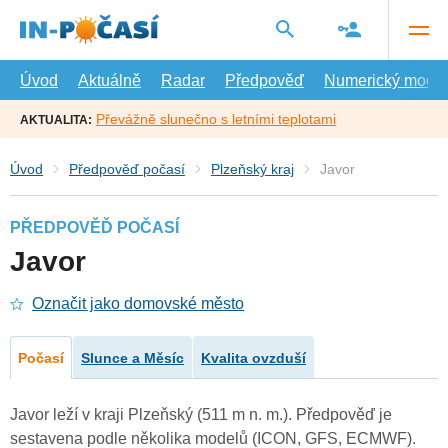
Přejít
na
hlavní
obsah
Úvod
Aktuálně
Radar
Předpověď
Numerický model
Převážně slunečno s letními teplotami
AKTUALITA:
Úvod
Předpověď počasí
Plzeňský kraj
Javor
PŘEDPOVĚĎ POČASÍ
Javor
Označit jako domovské město
Počasí
Slunce a Měsíc
Kvalita ovzduší
Javor leží v kraji Plzeňský (511 m n. m.). Předpověď je
sestavena podle několika modelů (ICON, GFS, ECMWF).