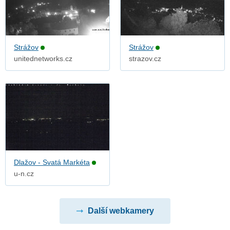
Strážov
Strážov
unitednetworks.cz
strazov.cz
Dlažov - Svatá Markéta
u-n.cz
Další webkamery