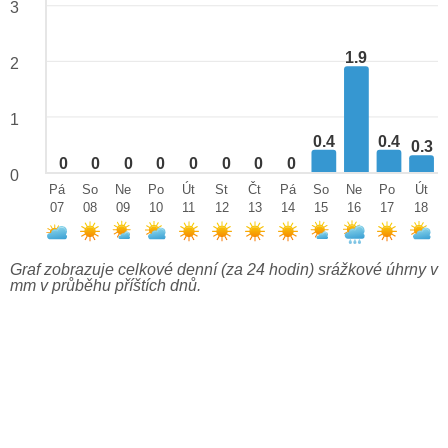
3
1.9
2
1
0.4
0.4
0.3
0
0
0
0
0
0
0
0
0
Pá
So
Ne
Po
Út
St
Čt
Pá
So
Ne
Po
Út
07
08
09
10
11
12
13
14
15
16
17
18
Graf zobrazuje celkové denní (za 24 hodin) srážkové úhrny v
mm v průběhu příštích dnů.