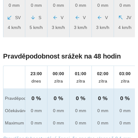
0 mm
0 mm
0 mm
0 mm
0 mm
0 mm
SV
S
V
V
V
JV
4 km/h
5 km/h
3 km/h
3 km/h
3 km/h
4 km/h
Pravděpodobnost srážek na 48 hodin
23:00
00:00
01:00
02:00
03:00
dnes
zítra
zítra
zítra
zítra
0 %
0 %
0 %
0 %
0 %
Pravděpod.
Očekáváno
0 mm
0 mm
0 mm
0 mm
0 mm
Maximum
0 mm
0 mm
0 mm
0 mm
0 mm