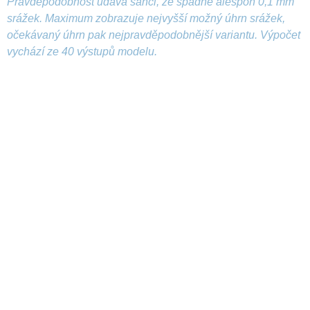
Pravděpodobnost udává šanci, že spadne alespoň 0,1 mm
srážek. Maximum zobrazuje nejvyšší možný úhrn srážek,
očekávaný úhrn pak nejpravděpodobnější variantu. Výpočet
vychází ze 40 výstupů modelu.