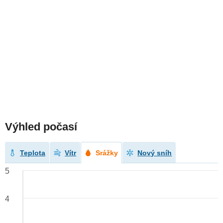
Výhled počasí
Teplota
Vítr
Srážky
Nový sníh
5
4