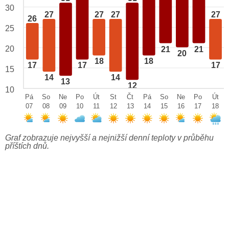
30
27
27
27
27
26
25
20
21
21
20
18
18
17
17
17
15
14
14
13
12
10
Pá
So
Ne
Po
Út
St
Čt
Pá
So
Ne
Po
Út
07
08
09
10
11
12
13
14
15
16
17
18
Graf zobrazuje nejvyšší a nejnižší denní teploty v průběhu
příštích dnů.