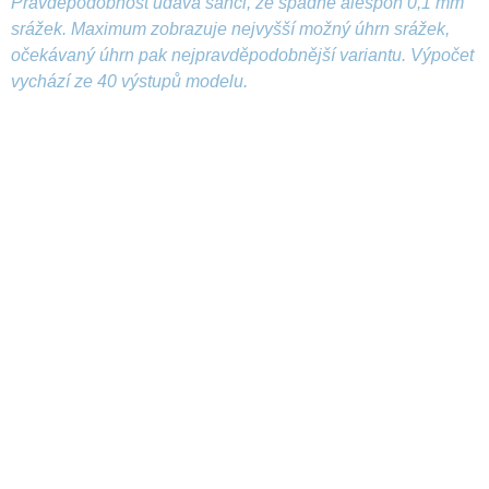
Pravděpodobnost udává šanci, že spadne alespoň 0,1 mm
srážek. Maximum zobrazuje nejvyšší možný úhrn srážek,
očekávaný úhrn pak nejpravděpodobnější variantu. Výpočet
vychází ze 40 výstupů modelu.