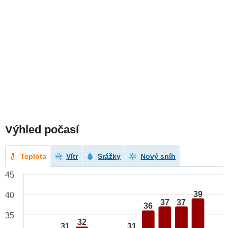
Výhled počasí
Teplota
Vítr
Srážky
Nový sníh
45
39
40
37
37
36
35
32
31
31