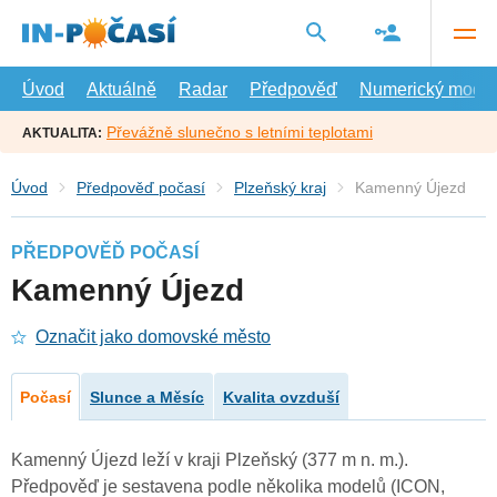
Přejít
na
hlavní
obsah
Úvod
Aktuálně
Radar
Předpověď
Numerický model
Převážně slunečno s letními teplotami
AKTUALITA:
Úvod
Předpověď počasí
Plzeňský kraj
Kamenný Újezd
PŘEDPOVĚĎ POČASÍ
Kamenný Újezd
Označit jako domovské město
Počasí
Slunce a Měsíc
Kvalita ovzduší
Kamenný Újezd leží v kraji Plzeňský (377 m n. m.).
Předpověď je sestavena podle několika modelů (ICON,