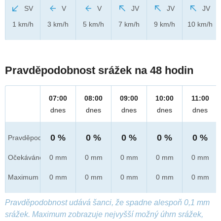
SV
V
V
JV
JV
JV
1 km/h
3 km/h
5 km/h
7 km/h
9 km/h
10 km/h
Pravděpodobnost srážek na 48 hodin
07:00
08:00
09:00
10:00
11:00
dnes
dnes
dnes
dnes
dnes
0 %
0 %
0 %
0 %
0 %
Pravděpod.
Očekáváno
0 mm
0 mm
0 mm
0 mm
0 mm
Maximum
0 mm
0 mm
0 mm
0 mm
0 mm
Pravděpodobnost udává šanci, že spadne alespoň 0,1 mm
srážek. Maximum zobrazuje nejvyšší možný úhrn srážek,