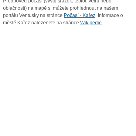
Předpověď počasí (vývoj srážek, teplot, větru nebo
oblačnosti) na mapě si můžete prohlédnout na našem
portálu Ventusky na stránce
Počasí - Kařez
. Informace o
městě Kařez nalezenete na stránce
Wikipedie
.