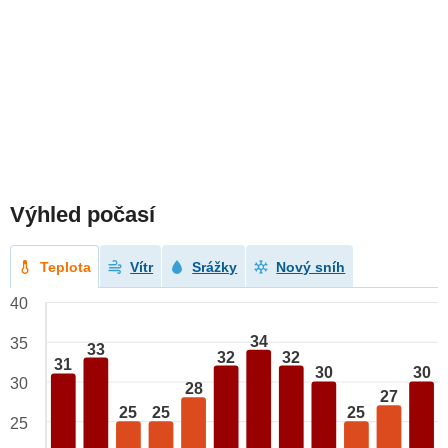
Výhled počasí
Teplota
Vítr
Srážky
Nový sníh
40
34
35
33
32
32
31
30
30
30
28
27
25
25
25
25