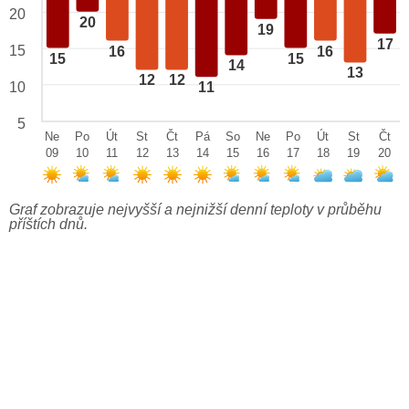
20
20
19
17
15
16
16
15
15
14
13
12
12
10
11
5
Ne
Po
Út
St
Čt
Pá
So
Ne
Po
Út
St
Čt
09
10
11
12
13
14
15
16
17
18
19
20
Graf zobrazuje nejvyšší a nejnižší denní teploty v průběhu
příštích dnů.