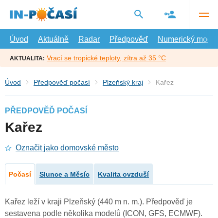
Přejít
na
hlavní
obsah
Úvod
Aktuálně
Radar
Předpověď
Numerický model
Vrací se tropické teploty, zítra až 35 °C
AKTUALITA:
Úvod
Předpověď počasí
Plzeňský kraj
Kařez
PŘEDPOVĚĎ POČASÍ
Kařez
Označit jako domovské město
Počasí
Slunce a Měsíc
Kvalita ovzduší
Kařez leží v kraji Plzeňský (440 m n. m.). Předpověď je
sestavena podle několika modelů (ICON, GFS, ECMWF).