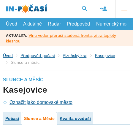
Přejít
na
hlavní
obsah
Úvod
Aktuálně
Radar
Předpověď
Numerický model
Vlnu veder přeruší studená fronta, zítra teploty
AKTUALITA:
klesnou
Úvod
Předpověď počasí
Plzeňský kraj
Kasejovice
Slunce a měsíc
SLUNCE A MĚSÍC
Kasejovice
Označit jako domovské město
Počasí
Slunce a Měsíc
Kvalita ovzduší