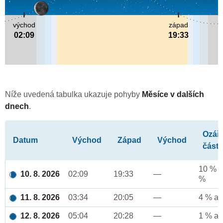
východ
západ
02:09
19:33
Níže uvedená tabulka ukazuje pohyby
Měsíce v dalších
dnech
.
Ozář
Datum
Východ
Západ
Východ
část
10 % a
10. 8. 2026
02:09
19:33
—
%
11. 8. 2026
03:34
20:05
—
4 % až
12. 8. 2026
05:04
20:28
—
1 % až