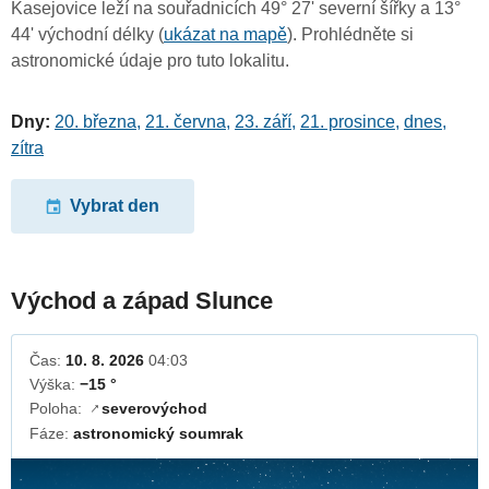
Kasejovice leží na souřadnicích 49° 27' severní šířky a 13°
44' východní délky (
ukázat na mapě
). Prohlédněte si
astronomické údaje pro tuto lokalitu.
Dny:
20. března
,
21. června
,
23. září
,
21. prosince
,
dnes
,
zítra
Vybrat den
Východ a západ Slunce
Čas:
10. 8. 2026
04:03
Výška:
−15 °
Poloha:
severovýchod
↓
Fáze:
astronomický soumrak