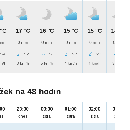
 °C
17 °C
16 °C
15 °C
15 °C
14 °C
mm
0 mm
0 mm
0 mm
0 mm
0 mm
SV
SV
S
SV
SV
S
km/h
8 km/h
5 km/h
4 km/h
4 km/h
3 km/h
žek na 48 hodin
:00
23:00
00:00
01:00
02:00
03:00
es
dnes
zítra
zítra
zítra
zítra