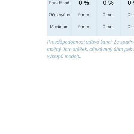
0 %
0 %
0
Pravděpod.
Očekáváno
0 mm
0 mm
0 
Maximum
0 mm
0 mm
0 
Pravděpodobnost udává šanci, že spadn
možný úhrn srážek, očekávaný úhrn pak 
výstupů modelu.