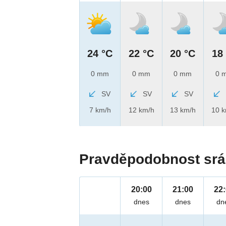
24 °C
22 °C
20 °C
18
0 mm
0 mm
0 mm
0 
SV
SV
SV
7 km/h
12 km/h
13 km/h
10 
Pravděpodobnost srá
20:00
21:00
22
dnes
dnes
dn