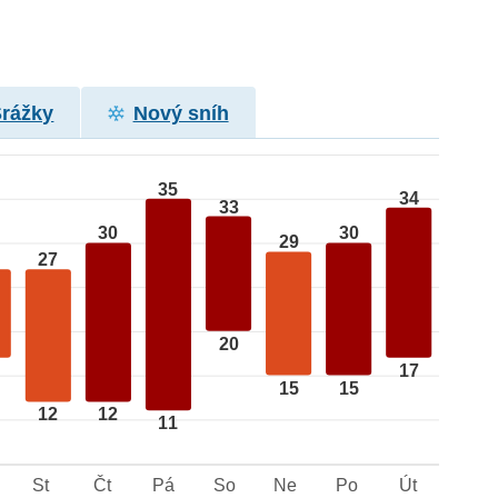
Srážky
Nový sníh
35
34
33
30
30
29
27
20
17
15
15
12
12
11
St
Čt
Pá
So
Ne
Po
Út