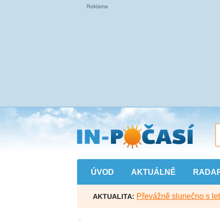
Přejít
na
hlavní
obsah
ÚVOD
AKTUÁLNĚ
RADA
Převážně slunečno s let
AKTUALITA: