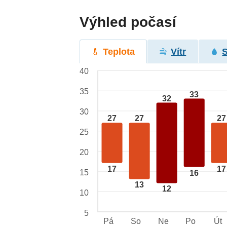
Výhled počasí
Teplota
Vítr
40
35
33
32
30
27
27
27
25
20
17
17
15
16
13
12
10
5
Pá
So
Ne
Po
Út