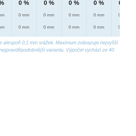
 %
0 %
0 %
0 %
0 %
0 %
mm
0 mm
0 mm
0 mm
0 mm
0 mm
mm
0 mm
0 mm
0 mm
0 mm
0 mm
e alespoň 0,1 mm srážek. Maximum zobrazuje nejvyšší
nejpravděpodobnější variantu. Výpočet vychází ze 40