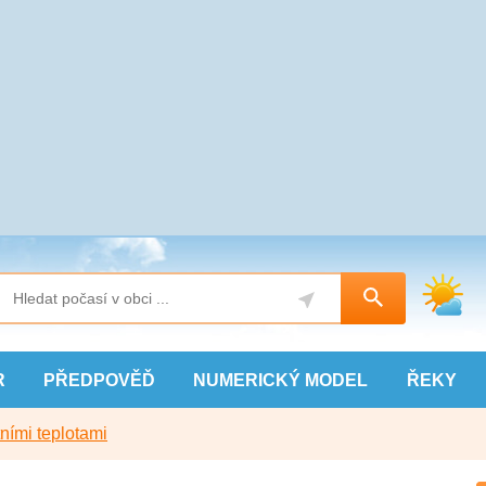
R
PŘEDPOVĚĎ
NUMERICKÝ
MODEL
ŘEKY
ními teplotami