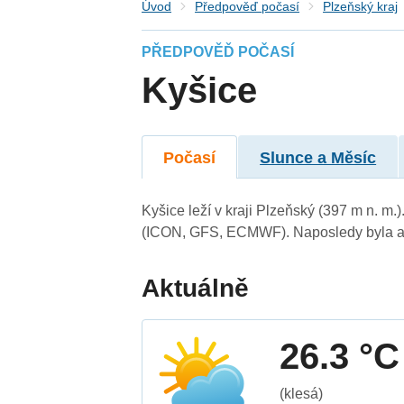
Úvod
Předpověď počasí
Plzeňský kraj
PŘEDPOVĚĎ POČASÍ
Kyšice
Počasí
Slunce a Měsíc
Kyšice leží v kraji Plzeňský (397 m n. m
(ICON, GFS, ECMWF). Naposledy byla ak
Aktuálně
26.3 °C
(klesá)