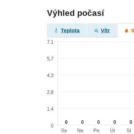
Výhled počasí
Teplota
Vítr
7.1
5.7
4.3
2.8
1.4
0
0
0
0
0
0
So
Ne
Po
Út
St