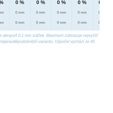
 %
0 %
0 %
0 %
0 %
0 %
mm
0 mm
0 mm
0 mm
0 mm
0 mm
mm
0 mm
0 mm
0 mm
0 mm
0 mm
e alespoň 0,1 mm srážek. Maximum zobrazuje nejvyšší
nejpravděpodobnější variantu. Výpočet vychází ze 40