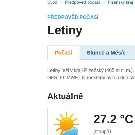
Úvod
Předpověď počasí
Plzeňský kraj
PŘEDPOVĚĎ POČASÍ
Letiny
Počasí
Slunce a Měsíc
Letiny leží v kraji Plzeňský (465 m n. m
GFS, ECMWF). Naposledy byla aktualizo
Aktuálně
27.2 °C
(stoupá)