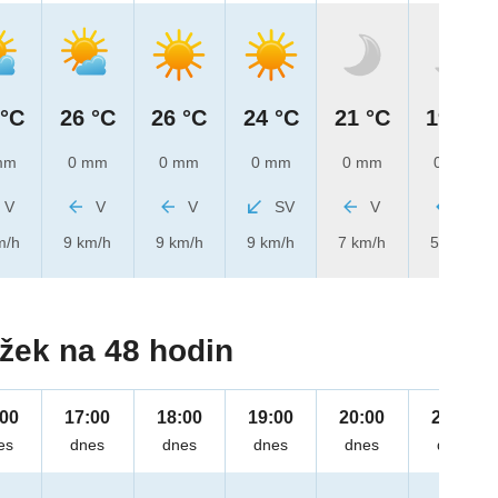
 °C
26 °C
26 °C
24 °C
21 °C
19 °C
mm
0 mm
0 mm
0 mm
0 mm
0 mm
V
V
V
SV
V
V
m/h
9 km/h
9 km/h
9 km/h
7 km/h
5 km/h
žek na 48 hodin
:00
17:00
18:00
19:00
20:00
21:00
es
dnes
dnes
dnes
dnes
dnes