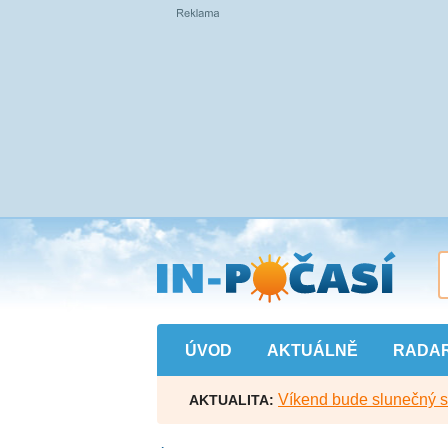
Přejít
na
hlavní
obsah
ÚVOD
AKTUÁLNĚ
RADA
Víkend bude slunečný s l
AKTUALITA: