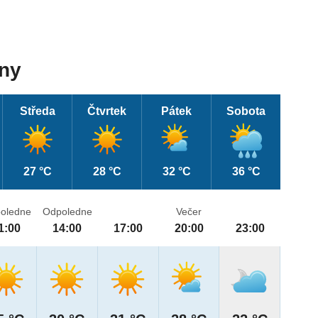
dny
Středa
Čtvrtek
Pátek
Sobota
27 °C
28 °C
32 °C
36 °C
oledne
Odpoledne
Večer
1:00
14:00
17:00
20:00
23:00