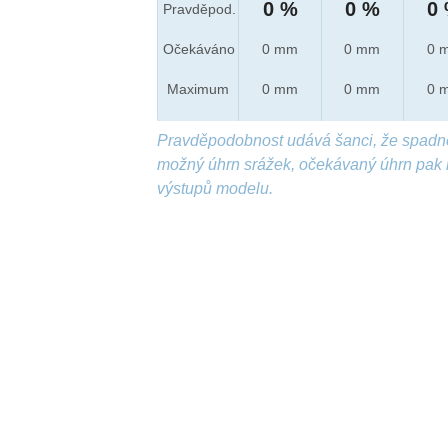
0 %
0 %
0
Pravděpod.
Očekáváno
0 mm
0 mm
0 
Maximum
0 mm
0 mm
0 
Pravděpodobnost udává šanci, že spadn
možný úhrn srážek, očekávaný úhrn pak 
výstupů modelu.