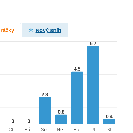
Srážky
Nový sníh
6.7
4.5
2.3
0.8
0.4
0
0
Čt
Pá
So
Ne
Po
Út
St