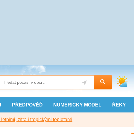
R
PŘEDPOVĚĎ
NUMERICKÝ
MODEL
ŘEKY
etními, zítra i tropickými teplotami