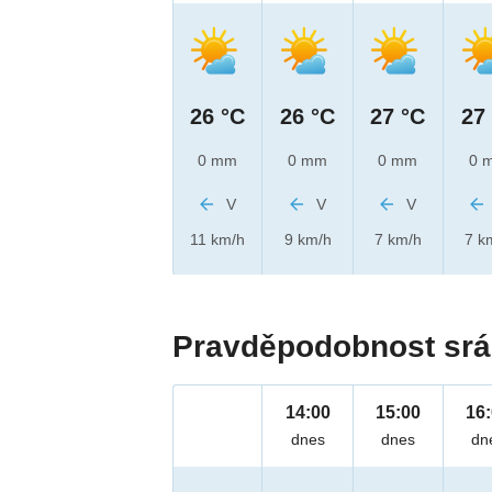
26 °C
26 °C
27 °C
27
0 mm
0 mm
0 mm
0 
V
V
V
11 km/h
9 km/h
7 km/h
7 k
Pravděpodobnost srá
14:00
15:00
16
dnes
dnes
dn