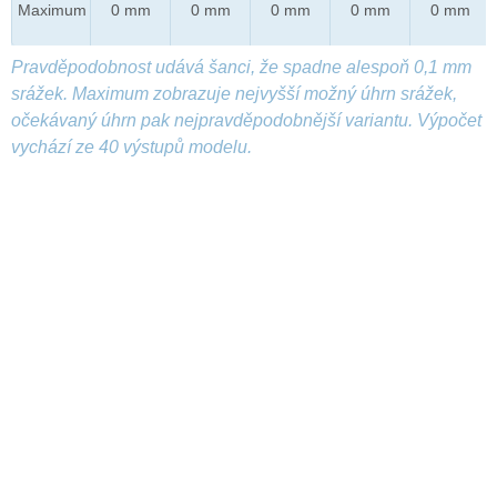
Maximum
0 mm
0 mm
0 mm
0 mm
0 mm
Pravděpodobnost udává šanci, že spadne alespoň 0,1 mm
srážek. Maximum zobrazuje nejvyšší možný úhrn srážek,
očekávaný úhrn pak nejpravděpodobnější variantu. Výpočet
vychází ze 40 výstupů modelu.