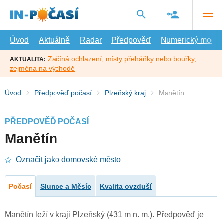
Přejít
na
hlavní
obsah
Úvod
Aktuálně
Radar
Předpověď
Numerický model
Začíná ochlazení, místy přeháňky nebo bouřky,
AKTUALITA:
zejména na východě
Úvod
Předpověď počasí
Plzeňský kraj
Manětín
PŘEDPOVĚĎ POČASÍ
Manětín
Označit jako domovské město
Počasí
Slunce a Měsíc
Kvalita ovzduší
Manětín leží v kraji Plzeňský (431 m n. m.). Předpověď je