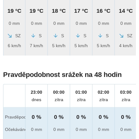
19 °C
19 °C
18 °C
17 °C
16 °C
14 °C
0 mm
0 mm
0 mm
0 mm
0 mm
0 mm
SZ
S
S
S
S
SZ
6 km/h
7 km/h
5 km/h
5 km/h
5 km/h
4 km/h
Pravděpodobnost srážek na 48 hodin
23:00
00:00
01:00
02:00
03:00
dnes
zítra
zítra
zítra
zítra
0 %
0 %
0 %
0 %
0 %
Pravděpod.
Očekáváno
0 mm
0 mm
0 mm
0 mm
0 mm