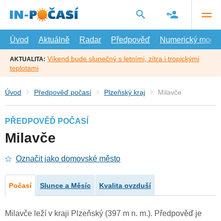
Přejít
na
hlavní
obsah
Úvod
Aktuálně
Radar
Předpověď
Numerický model
Víkend bude slunečný s letními, zítra i tropickými
AKTUALITA:
teplotami
Úvod
Předpověď počasí
Plzeňský kraj
Milavče
PŘEDPOVĚĎ POČASÍ
Milavče
Označit jako domovské město
Počasí
Slunce a Měsíc
Kvalita ovzduší
Milavče leží v kraji Plzeňský (397 m n. m.). Předpověď je