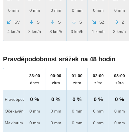
0 mm
0 mm
0 mm
0 mm
0 mm
0 mm
SV
S
S
S
SZ
Z
4 km/h
3 km/h
3 km/h
3 km/h
1 km/h
3 km/h
Pravděpodobnost srážek na 48 hodin
23:00
00:00
01:00
02:00
03:00
dnes
zítra
zítra
zítra
zítra
0 %
0 %
0 %
0 %
0 %
Pravděpod.
Očekáváno
0 mm
0 mm
0 mm
0 mm
0 mm
Maximum
0 mm
0 mm
0 mm
0 mm
0 mm