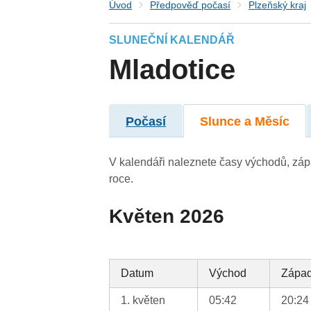
Úvod
Předpověď počasí
Plzeňský kraj
SLUNEČNÍ KALENDÁŘ
Mladotice
Počasí
Slunce a Měsíc
V kalendáři naleznete časy východů, záp
roce.
Květen 2026
Datum
Východ
Zápa
1. květen
05:42
20:24