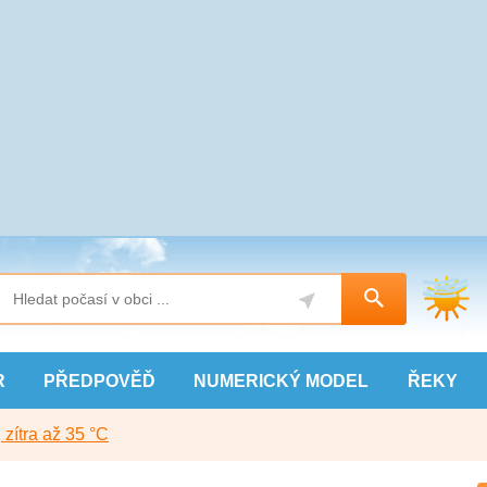
R
PŘEDPOVĚĎ
NUMERICKÝ
MODEL
ŘEKY
, zítra až 35 °C