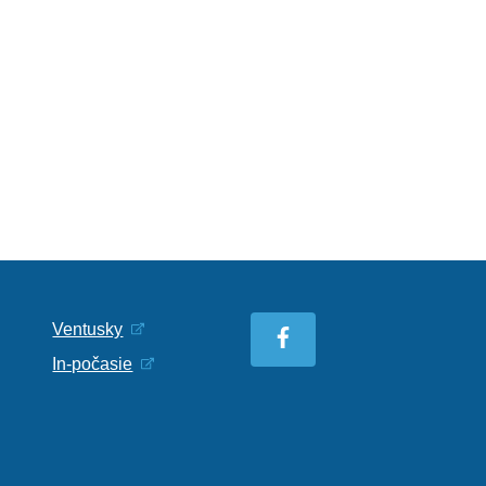
Ventusky
In-počasie