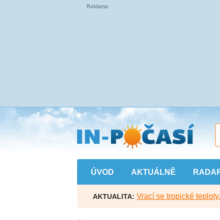
Přejít
na
hlavní
obsah
ÚVOD
AKTUÁLNĚ
RADA
Vrací se tropické teploty
AKTUALITA: