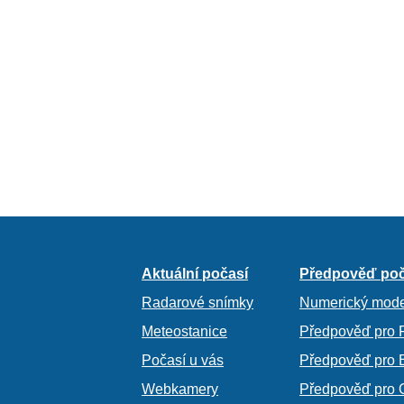
Aktuální počasí
Předpověď poč
Radarové snímky
Numerický mode
Meteostanice
Předpověď pro 
Počasí u vás
Předpověď pro 
Webkamery
Předpověď pro 