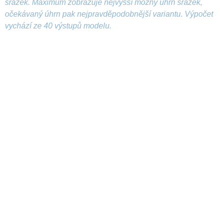
srážek. Maximum zobrazuje nejvyšší možný úhrn srážek,
očekávaný úhrn pak nejpravděpodobnější variantu. Výpočet
vychází ze 40 výstupů modelu.