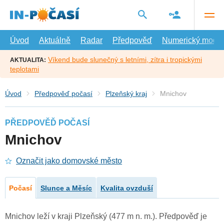
Přejít
na
hlavní
obsah
Úvod
Aktuálně
Radar
Předpověď
Numerický model
Víkend bude slunečný s letními, zítra i tropickými
AKTUALITA:
teplotami
Úvod
Předpověď počasí
Plzeňský kraj
Mnichov
PŘEDPOVĚĎ POČASÍ
Mnichov
Označit jako domovské město
Počasí
Slunce a Měsíc
Kvalita ovzduší
Mnichov leží v kraji Plzeňský (477 m n. m.). Předpověď je