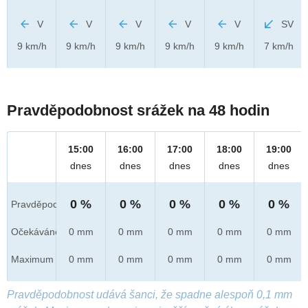
V
V
V
V
V
SV
9 km/h
9 km/h
9 km/h
9 km/h
9 km/h
7 km/h
Pravděpodobnost srážek na 48 hodin
15:00
16:00
17:00
18:00
19:00
dnes
dnes
dnes
dnes
dnes
0 %
0 %
0 %
0 %
0 %
Pravděpod.
Očekáváno
0 mm
0 mm
0 mm
0 mm
0 mm
Maximum
0 mm
0 mm
0 mm
0 mm
0 mm
Pravděpodobnost udává šanci, že spadne alespoň 0,1 mm