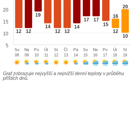
20
20
19
16
17
17
15
15
14
14
12
12
12
12
12
10
10
5
So
Ne
Po
Út
St
Čt
Pá
So
Ne
Po
Út
St
08
09
10
11
12
13
14
15
16
17
18
19
Graf zobrazuje nejvyšší a nejnižší denní teploty v průběhu
příštích dnů.